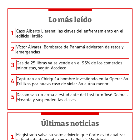
Lo más leído
Caso Alberto Llerena: las claves del enfrentamiento en el
1
edificio Hatillo
Víctor Álvarez: Bomberos de Panamá advierten de retos y
2
emergencias
Gas de 25 libras ya se vende en el 95% de los comercios
3
minoristas, según Acodeco
Capturan en Chiriquí a hombre investigado en la Operación
4
Trillizas por nuevo caso de violación a una menor
Decomisan un arma a estudiante del Instituto José Dolores
5
Moscote y suspenden las clases
Últimas noticias
Magistrada salva su voto: advierte que Corte evitó analizar
1
el fondo de demanda contra la Policía Municipal