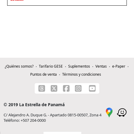
¿Quiénes somos?
Tarifario GESE
Suplementos
Ventas
e-Paper
Puntos de venta
Términos y condiciones
© 2019 La Estrella de Panamá
C/ Alejandro A. Duque G. - Apartado 0815-00507, Zona 4
Teléfono: +507 204-0000