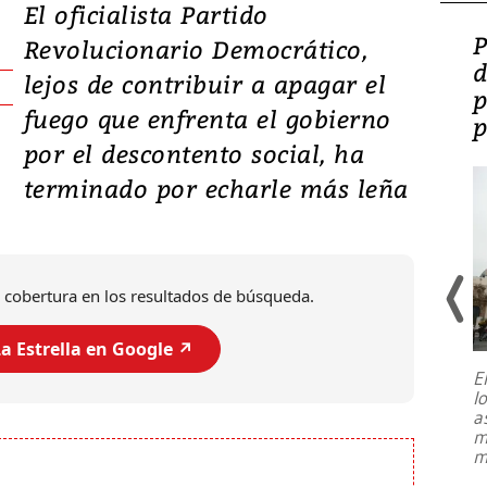
El oficialista Partido
Video: Lula lanza su
P
Revolucionario Democrático,
candidatura con
d
lejos de contribuir a apagar el
promesas de inversión
p
fuego que enfrenta el gobierno
en defensa, educación y
p
por el descontento social, ha
tierras raras
terminado por echarle más leña
 cobertura en los resultados de búsqueda.
a Estrella en Google ↗️
E
l
Entre recuerdos y escuetas
a
referencias hacia sus adversarios, el
m
presidente de Brasil, Luiz Inácio Lula
m
da Silva, oficializó este domingo su
candidatura
...