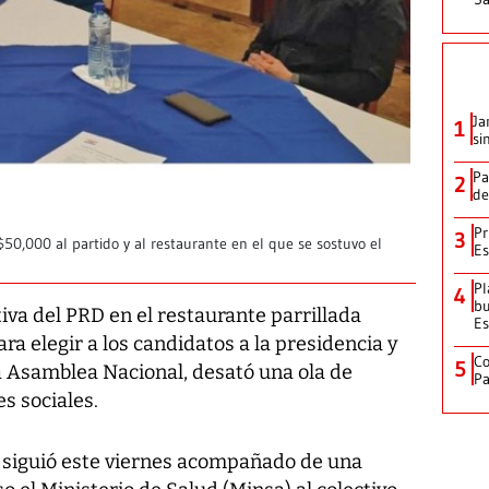
Ja
1
si
Pa
2
de
Pr
3
50,000 al partido y al restaurante en el que se sostuvo el
Es
Pl
4
bu
tiva del PRD en el restaurante parrillada
Es
ara elegir a los candidatos a la presidencia y
Co
5
a Asamblea Nacional, desató una ola de
Pa
es sociales.
 siguió este viernes acompañado de una