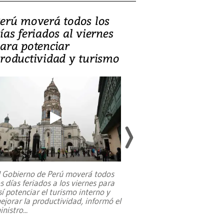
erú moverá todos los
Video, Catalin
ías feriados al viernes
‘Si la gente el
ara potenciar
criminales, la
roductividad y turismo
sociedades de
suicidarse’
l Gobierno de Perú moverá todos
os días feriados a los viernes para
La exmagistrada co
sí potenciar el turismo interno y
sobre el rol de contr
ejorar la productividad, informó el
periodismo, el derech
inistro
...
reformas constitucio
desafíos de nuevas t