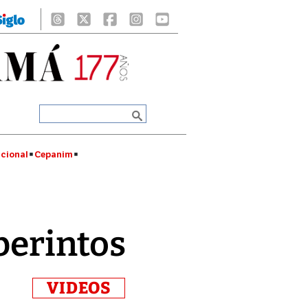
cional
Cepanim
aberintos
VIDEOS