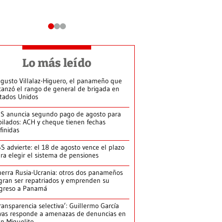
Lo más leído
gusto Villalaz-Higuero, el panameño que
canzó el rango de general de brigada en
tados Unidos
S anuncia segundo pago de agosto para
bilados: ACH y cheque tienen fechas
finidas
S advierte: el 18 de agosto vence el plazo
ra elegir el sistema de pensiones
erra Rusia-Ucrania: otros dos panameños
gran ser repatriados y emprenden su
greso a Panamá
ransparencia selectiva’: Guillermo García
vas responde a amenazas de denuncias en
n Miguelito