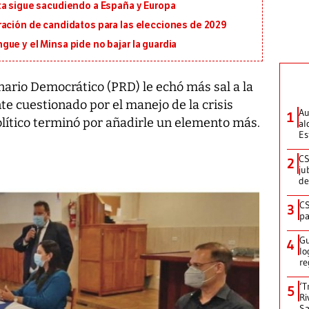
ta sigue sacudiendo a España y Europa
ración de candidatos para las elecciones de 2029
ue y el Minsa pide no bajar la guardia
nario Democrático (PRD) le echó más sal a la
te cuestionado por el manejo de la crisis
Au
1
político terminó por añadirle un elemento más.
al
Es
CS
2
ju
de
CS
3
pa
Gu
4
lo
re
‘T
5
Ri
Sa