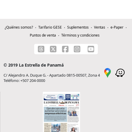
¿Quiénes somos?
Tarifario GESE
Suplementos
Ventas
e-Paper
Puntos de venta
Términos y condiciones
© 2019 La Estrella de Panamá
C/ Alejandro A. Duque G. - Apartado 0815-00507, Zona 4
Teléfono: +507 204-0000