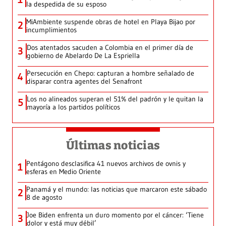
la despedida de su esposo
MiAmbiente suspende obras de hotel en Playa Bijao por
2
incumplimientos
Dos atentados sacuden a Colombia en el primer día de
3
gobierno de Abelardo De La Espriella
Persecución en Chepo: capturan a hombre señalado de
4
disparar contra agentes del Senafront
Los no alineados superan el 51% del padrón y le quitan la
5
mayoría a los partidos políticos
Últimas noticias
Pentágono desclasifica 41 nuevos archivos de ovnis y
1
esferas en Medio Oriente
Panamá y el mundo: las noticias que marcaron este sábado
2
8 de agosto
Joe Biden enfrenta un duro momento por el cáncer: ‘Tiene
3
dolor y está muy débil’