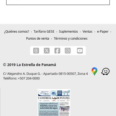
¿Quiénes somos?
Tarifario GESE
Suplementos
Ventas
e-Paper
Puntos de venta
Términos y condiciones
© 2019 La Estrella de Panamá
C/ Alejandro A. Duque G. - Apartado 0815-00507, Zona 4
Teléfono: +507 204-0000