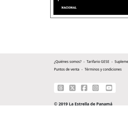
NACIONAL
¿Quiénes somos?
Tarifario GESE
Supleme
Puntos de venta
Términos y condiciones
© 2019 La Estrella de Panamá
C/ Alejandro A. Duque G. - Apartado 0815-0
Teléfono: +507 204-0000