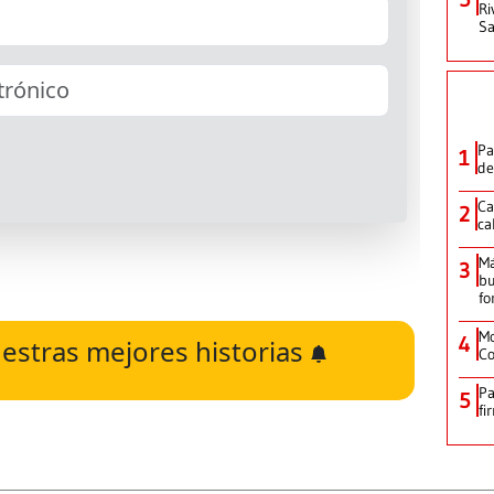
Ri
Sa
Pa
1
de
Ca
2
ca
M
3
bu
fo
Mo
4
estras mejores historias
Co
Pa
5
fi