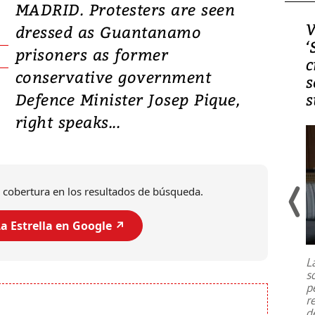
MADRID. Protesters are seen
Video, Japón: Terremoto
V
dressed as Guantanamo
deja heridos y graves
‘
prisoners as former
daños en Kumamoto
c
conservative government
s
Defence Minister Josep Pique,
s
right speaks...
 cobertura en los resultados de búsqueda.
a Estrella en Google ↗️
Un fuerte terremoto de magnitud
7,1 se registró este martes 28 de
julio en la prefectura de Kumamoto,
L
al sur de Japón, provocando una
s
emergencia de gran
...
p
r
d