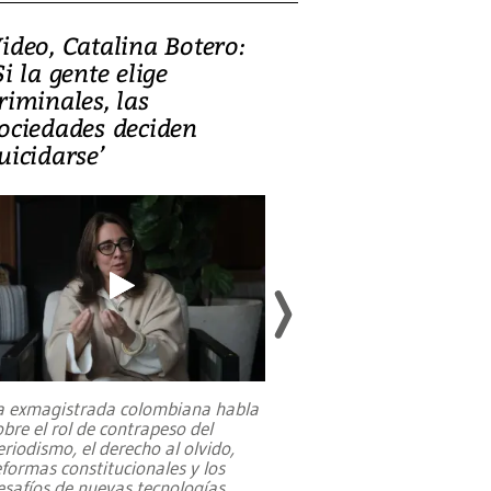
ideo, Catalina Botero:
Video: Lula la
Si la gente elige
candidatura 
riminales, las
promesas de i
ociedades deciden
en defensa, ed
uicidarse’
tierras raras
a exmagistrada colombiana habla
Entre recuerdos y es
obre el rol de contrapeso del
referencias hacia sus
eriodismo, el derecho al olvido,
presidente de Brasil,
eformas constitucionales y los
da Silva, oficializó 
esafíos de nuevas tecnologías
...
candidatura
...