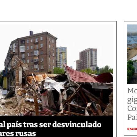
Mo
gi
Co
Pai
 país tras ser desvinculado
NACI
tares rusas