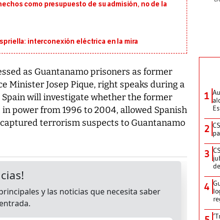
s hechos como presupuesto de su admisión, no de la
priella: interconexión eléctrica en la mira
essed as Guantanamo prisoners as former
 Minister Josep Pique, right speaks during a
Au
1
Spain will investigate whether the former
al
Es
 in power from 1996 to 2004, allowed Spanish
rt captured terrorism suspects to Guantanamo
CS
2
pa
CS
3
ju
de
Gu
4
lo
re
‘T
5