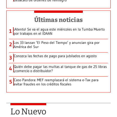
desacato de órdenes de reintegro
Últimas noticias
¡Atento! Se va el agua este miércoles en la Tumba Muerto
1
por trabajos en el IDAAN
Los 33 lanzan ‘El Peso del Tiempo’ y anuncian gira por
2
América del Sur
Conozca las fechas de pago para jubilados en agosto
3
Quién debe pagar las multas al tanque de gas de 25 libras
4
¿comercio o distribuidor?
Caso Pandora: MEF reemplazará el sistema e-Tax para
5
evitar fraudes en los créditos fiscales
Lo Nuevo