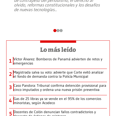
de contrapeso del periodismo, el derecho al
olvido, reformas constitucionales y los desafíos
de nuevas tecnologías
...
Lo más leído
Víctor Álvarez: Bomberos de Panamá advierten de retos y
1
emergencias
Magistrada salva su voto: advierte que Corte evitó analizar
2
el fondo de demanda contra la Policía Municipal
Caso Pandora: Tribunal confirma detención provisional para
3
cinco imputados y ordena una nueva prisión preventiva
Gas de 25 libras ya se vende en el 95% de los comercios
4
minoristas, según Acodeco
Docentes de Colón denuncian fallos contradictorios y
5