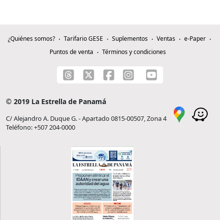
¿Quiénes somos?
Tarifario GESE
Suplementos
Ventas
e-Paper
Puntos de venta
Términos y condiciones
© 2019 La Estrella de Panamá
C/ Alejandro A. Duque G. - Apartado 0815-00507, Zona 4
Teléfono: +507 204-0000