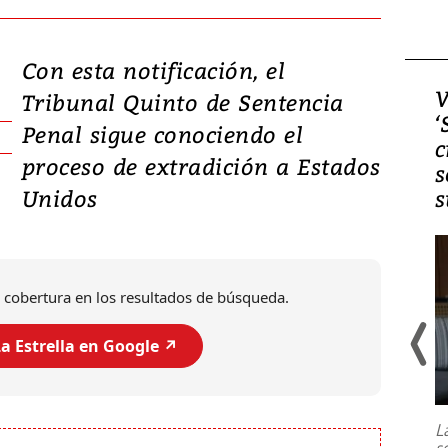
Con esta notificación, el
Video, Japón: Terremoto
V
Tribunal Quinto de Sentencia
deja heridos y graves
‘
Penal sigue conociendo el
daños en Kumamoto
c
proceso de extradición a Estados
s
Unidos
s
 cobertura en los resultados de búsqueda.
a Estrella en Google ↗️
Un fuerte terremoto de magnitud
7,1 se registró este martes 28 de
julio en la prefectura de Kumamoto,
L
al sur de Japón, provocando una
s