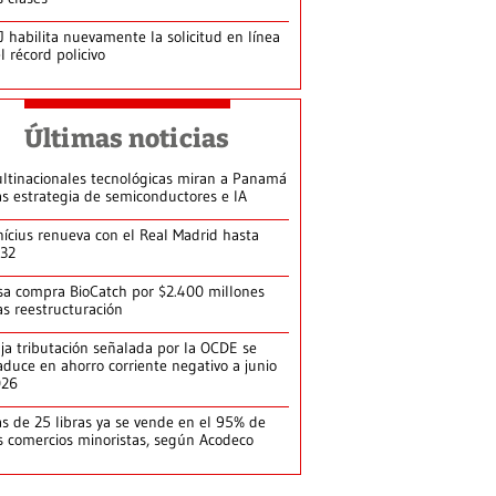
J habilita nuevamente la solicitud en línea
l récord policivo
Últimas noticias
ltinacionales tecnológicas miran a Panamá
as estrategia de semiconductores e IA
nícius renueva con el Real Madrid hasta
32
sa compra BioCatch por $2.400 millones
as reestructuración
ja tributación señalada por la OCDE se
aduce en ahorro corriente negativo a junio
026
s de 25 libras ya se vende en el 95% de
s comercios minoristas, según Acodeco