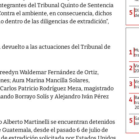
integrantes del Tribunal Quinto de Sentencia
DI
5
Contra el ambiente, en consecuencia, dichos
de
 dentro de las diligencias de extradición”,
a devuelto a las actuaciones del Tribunal de
Mu
1
tr
Vi
2
20
 Freedyn Waldemar Fernández de Ortiz,
nes; Aura Marina Mancilla Solares,
Vi
3
tr
; Carlos Patricio Rodríguez Meza, magistrado
rnando Borrayo Solís y Alejandro Iván Pérez
Ba
4
tr
2
Ga
5
o Alberto Martinelli se encuentran detenidos
lo
 Guatemala, desde el pasado 6 de julio de
 de extradición solicitada por Estados Unidos.