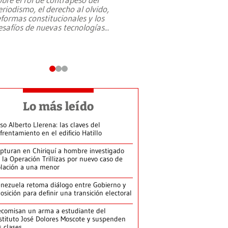
eriodismo, el derecho al olvido,
presidente de Brasil,
eformas constitucionales y los
da Silva, oficializó 
esafíos de nuevas tecnologías
...
candidatura
...
Lo más leído
so Alberto Llerena: las claves del
frentamiento en el edificio Hatillo
pturan en Chiriquí a hombre investigado
 la Operación Trillizas por nuevo caso de
olación a una menor
nezuela retoma diálogo entre Gobierno y
osición para definir una transición electoral
comisan un arma a estudiante del
stituto José Dolores Moscote y suspenden
s clases