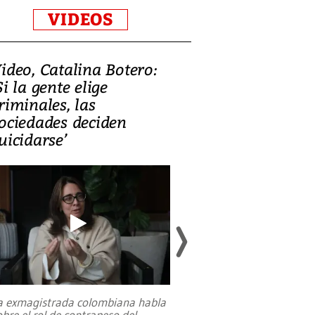
VIDEOS
ideo, Catalina Botero:
Video: Lula la
Si la gente elige
candidatura 
riminales, las
promesas de i
ociedades deciden
en defensa, ed
uicidarse’
tierras raras
a exmagistrada colombiana habla
Entre recuerdos y es
obre el rol de contrapeso del
referencias hacia sus