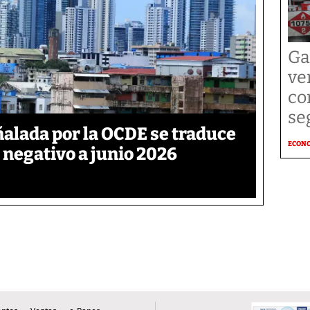
Ga
ve
co
se
ñalada por la OCDE se traduce
ECON
 negativo a junio 2026