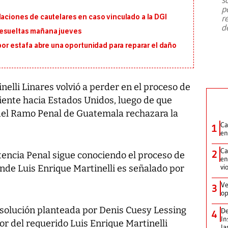
emergencia de gran
...
p
laciones de cautelares en caso vinculado a la DGI
r
d
resueltas mañana jueves
 por estafa abre una oportunidad para reparar el daño
nelli Linares volvió a perder en el proceso de
liente hacia Estados Unidos, luego de que
del Ramo Penal de Guatemala rechazara la
Ca
.
1
en
Ca
2
tencia Penal sigue conociendo el proceso de
en
vi
nde Luis Enrique Martinelli es señalado por
Ve
3
op
Resolución planteada por Denis Cuesy Lessing
De
4
In
r del requerido Luis Enrique Martinelli
la