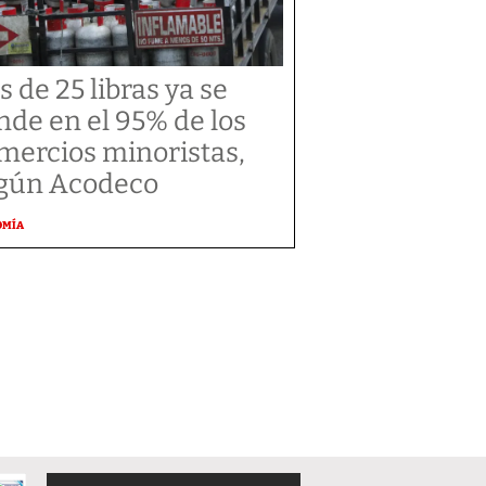
s de 25 libras ya se
nde en el 95% de los
mercios minoristas,
gún Acodeco
OMÍA