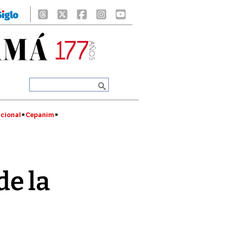
cional
Cepanim
de la