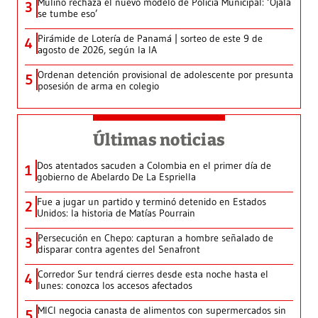
Mulino rechaza el nuevo modelo de Policía Municipal: ‘Ojalá
3
se tumbe eso’
Pirámide de Lotería de Panamá | sorteo de este 9 de
4
agosto de 2026, según la IA
Ordenan detención provisional de adolescente por presunta
5
posesión de arma en colegio
Últimas noticias
Dos atentados sacuden a Colombia en el primer día de
1
gobierno de Abelardo De La Espriella
Fue a jugar un partido y terminó detenido en Estados
2
Unidos: la historia de Matías Pourrain
Persecución en Chepo: capturan a hombre señalado de
3
disparar contra agentes del Senafront
Corredor Sur tendrá cierres desde esta noche hasta el
4
lunes: conozca los accesos afectados
MICI negocia canasta de alimentos con supermercados sin
5