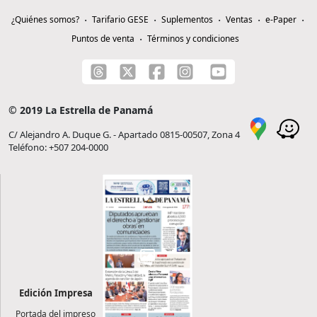
¿Quiénes somos?
Tarifario GESE
Suplementos
Ventas
e-Paper
Puntos de venta
Términos y condiciones
© 2019 La Estrella de Panamá
C/ Alejandro A. Duque G. - Apartado 0815-00507, Zona 4
Teléfono: +507 204-0000
Edición Impresa
Portada del impreso