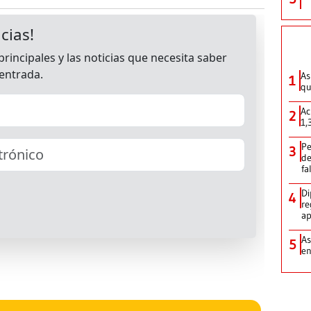
As
1
qu
Ac
2
1,
Pe
3
de
fa
Di
4
re
ap
As
5
e