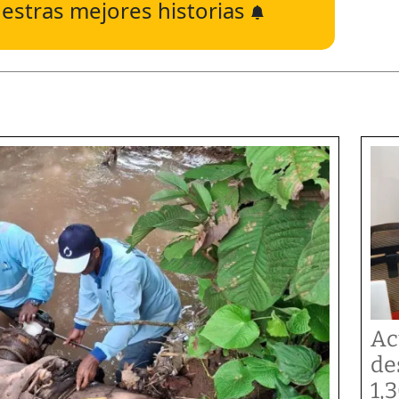
estras mejores historias
Ac
de
1,