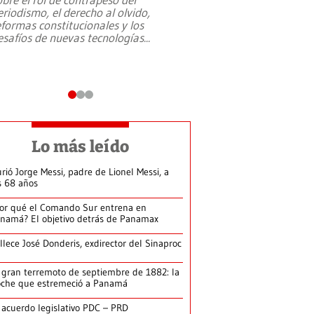
eriodismo, el derecho al olvido,
presidente de Brasil,
eformas constitucionales y los
da Silva, oficializó 
esafíos de nuevas tecnologías
...
candidatura
...
Lo más leído
rió Jorge Messi, padre de Lionel Messi, a
s 68 años
or qué el Comando Sur entrena en
namá? El objetivo detrás de Panamax
llece José Donderis, exdirector del Sinaproc
 gran terremoto de septiembre de 1882: la
che que estremeció a Panamá
 acuerdo legislativo PDC – PRD