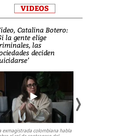
VIDEOS
ideo, Catalina Botero:
Video: Lula la
Si la gente elige
candidatura 
riminales, las
promesas de i
ociedades deciden
en defensa, ed
uicidarse’
tierras raras
a exmagistrada colombiana habla
Entre recuerdos y es
obre el rol de contrapeso del
referencias hacia sus