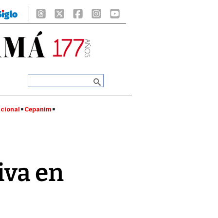
cional
Cepanim
iva en