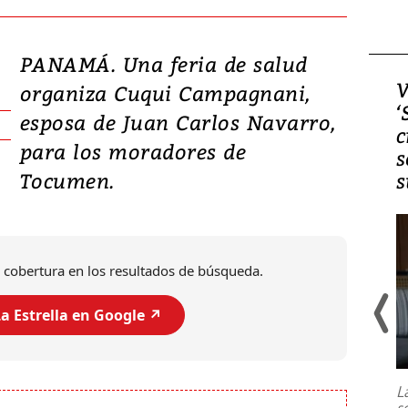
PANAMÁ. Una feria de salud
Video, Japón: Terremoto
V
organiza Cuqui Campagnani,
deja heridos y graves
‘
esposa de Juan Carlos Navarro,
daños en Kumamoto
c
para los moradores de
s
Tocumen.
s
 cobertura en los resultados de búsqueda.
a Estrella en Google ↗️
Un fuerte terremoto de magnitud
7,1 se registró este martes 28 de
julio en la prefectura de Kumamoto,
L
al sur de Japón, provocando una
s