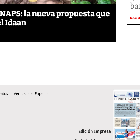
ba
ANAPS: la nueva propuesta que
NACI
l Idaan
ntos
Ventas
e-Paper
Edición Impresa