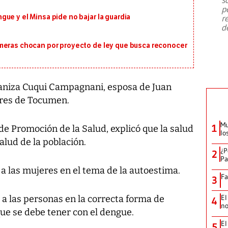
emergencia de gran
...
p
ue y el Minsa pide no bajar la guardia
r
d
meras chocan por proyecto de ley que busca reconocer
aniza Cuqui Campagnani, esposa de Juan
ores de Tocumen.
Mu
1
e Promoción de la Salud, explicó que la salud
lo
alud de la población.
¿P
2
Pa
a las mujeres en el tema de la autoestima.
Fa
3
El
r a las personas en la correcta forma de
4
no
que se debe tener con el dengue.
El
5