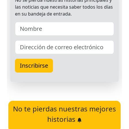
No te pierdas nuestras mejores
historias