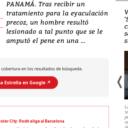
PANAMÁ. Tras recibir un
Video, Japón: Terremoto
V
tratamiento para la eyaculación
deja heridos y graves
‘
precoz, un hombre resultó
daños en Kumamoto
c
lesionado a tal punto que se le
s
amputó el pene en una ...
s
 cobertura en los resultados de búsqueda.
a Estrella en Google ↗️
Un fuerte terremoto de magnitud
7,1 se registró este martes 28 de
julio en la prefectura de Kumamoto,
L
al sur de Japón, provocando una
s
emergencia de gran
...
p
ter City: Rodri elige al Barcelona
r
d