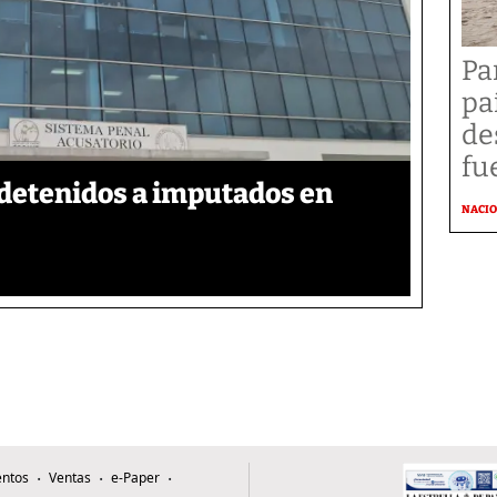
Pa
pa
de
fu
detenidos a imputados en
NACI
ntos
Ventas
e-Paper