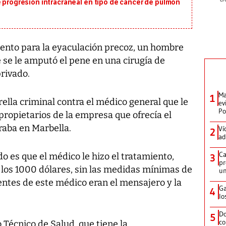
e progresión intracraneal en tipo de cáncer de pulmón
ento para la eyaculación precoz, un hombre
e se le amputó el pene en una cirugía de
rivado.
Ma
1
ella criminal contra el médico general que le
ev
Po
 propietarios de la empresa que ofrecía el
raba en Marbella.
Ví
2
ad
Ca
o es que el médico le hizo el tratamiento,
3
pr
y los 1000 dólares, sin las medidas mínimas de
un
tentes de este médico eran el mensajero y la
Ga
4
lo
Do
5
co
 Técnico de Salud, que tiene la