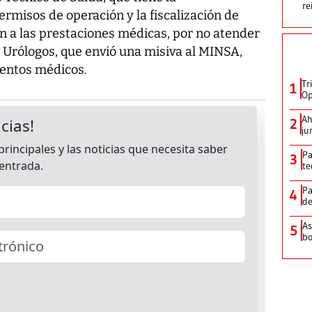
re
ermisos de operación y la fiscalización de
n a las prestaciones médicas, por no atender
e Urólogos, que envió una misiva al MINSA,
ientos médicos.
Tr
1
Op
Ah
2
ju
Pa
3
te
Pa
4
de
As
5
bo