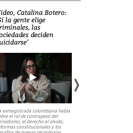
ideo, Catalina Botero:
Video: Lula la
Si la gente elige
candidatura 
riminales, las
promesas de i
ociedades deciden
en defensa, ed
uicidarse’
tierras raras
a exmagistrada colombiana habla
Entre recuerdos y es
obre el rol de contrapeso del
referencias hacia sus
eriodismo, el derecho al olvido,
presidente de Brasil,
eformas constitucionales y los
da Silva, oficializó 
esafíos de nuevas tecnologías
...
candidatura
...