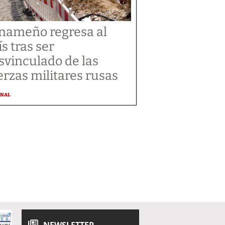
nameño regresa al
ís tras ser
svinculado de las
erzas militares rusas
ONAL