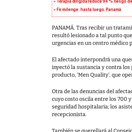
Terapia dirigida reduce 94 % riesgo d
Fir milenge: hasta luego, Panamá
PANAMÁ. Tras recibir un tratami
resultó lesionado a tal punto qu
urgencias en un centro médico p
El afectado interpondrá una quer
inyectó la sustancia y contra los
producto, ‘Men Quality’, que ope
Otra de las denuncias del afectad
cuyo costo oscila entre los 700 
seguridad hospitalaria; los asis
recepcionista.
También se querellará al Consejo