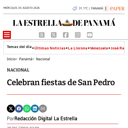
MIÉRCOLES 05 AGOSTO 2026
31.1°C | PANAMÁ
Últimas Noticias
La Llorona
Venezuela
José Raúl
Inicio
>
Panamá
>
Nacional
NACIONAL
Celebran fiestas de San Pedro
Por
Redacción Digital La Estrella