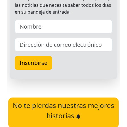
No te pierdas nuestras mejores
historias