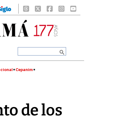
cional
Cepanim
nto de los