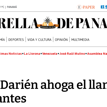
.1°C | PANAMÁ
MÍA
DEPORTES
VIDA Y CULTURA
OPINIÓN
MULTIMEDIA
timas Noticias
La Llorona
Venezuela
José Raúl Mulino
Asamblea Na
 Darién ahoga el lla
antes