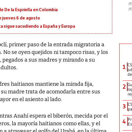
m
presidente de Brasil, Luiz Inácio Lula
m
de De la Espriella en Colombia
da Silva, oficializó este domingo su
candidatura
...
e jueves 6 de agosto
ta sigue sacudiendo a España y Europa
lí, primer paso de la entrada migratoria a
. No se oyen quejidos ni tampoco risas, y los
, pegados a sus madres y mirando a su
CS
1
dultos.
ju
de
res haitianos mantiene la mirada fija,
Gu
2
lo
s su madre trata de acomodarla entre sus
re
yor en el asiento al lado.
CS
3
pa
ntras Anahí espera el biberón, mecida por el
Pr
4
eros, la mayoría haitianos como ellas, y el
Es
n a atravesar el golfo del Urabá, en la última