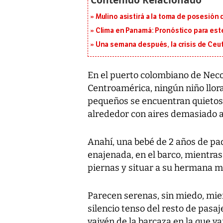
Mulino asistirá a la toma de posesión 
Clima en Panamá: Pronóstico para est
Una semana después, la crisis de Ceu
En el puerto colombiano de Necoc
Centroamérica, ningún niño llora
pequeños se encuentran quietos
alrededor con aires demasiado a
Anahí, una bebé de 2 años de pad
enajenada, en el barco, mientra
piernas y situar a su hermana ma
Parecen serenas, sin miedo, mie
silencio tenso del resto de pasaj
vaivén de la barcaza en la que va