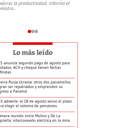
ejorar la productividad, informó el
periodismo, el derech
inistro
...
reformas constitucio
desafíos de nuevas t
Lo más leído
S anuncia segundo pago de agosto para
bilados: ACH y cheque tienen fechas
finidas
erra Rusia-Ucrania: otros dos panameños
gran ser repatriados y emprenden su
greso a Panamá
S advierte: el 18 de agosto vence el plazo
ra elegir el sistema de pensiones
imera reunión entre Mulino y De La
priella: interconexión eléctrica en la mira