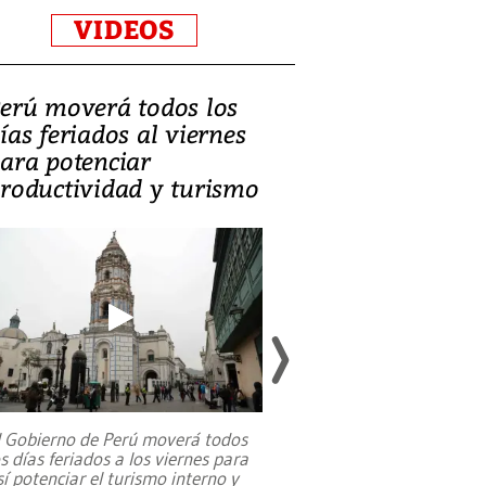
VIDEOS
erú moverá todos los
Video, Catalin
ías feriados al viernes
‘Si la gente el
ara potenciar
criminales, la
roductividad y turismo
sociedades de
suicidarse’
l Gobierno de Perú moverá todos
os días feriados a los viernes para
La exmagistrada co
sí potenciar el turismo interno y
sobre el rol de contr