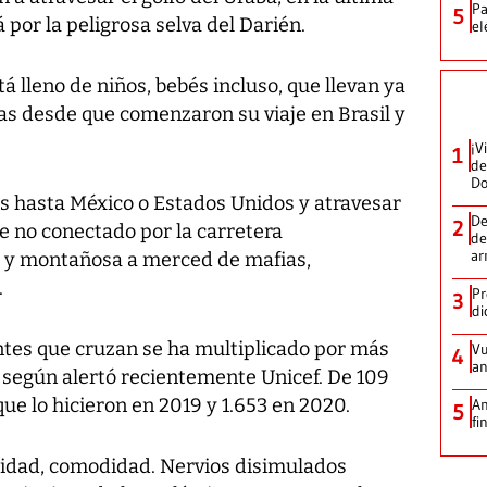
Pa
5
por la peligrosa selva del Darién.
el
tá lleno de niños, bebés incluso, que llevan ya
s desde que comenzaron su viaje en Brasil y
¡V
1
de
D
 hasta México o Estados Unidos y atravesar
De
2
te no conectado por la carretera
de
ar
 y montañosa a merced de mafias,
.
Pr
3
di
ntes que cruzan se ha multiplicado por más
Vu
4
an
, según alertó recientemente Unicef. De 109
que lo hicieron en 2019 y 1.653 en 2020.
An
5
fi
lidad, comodidad. Nervios disimulados