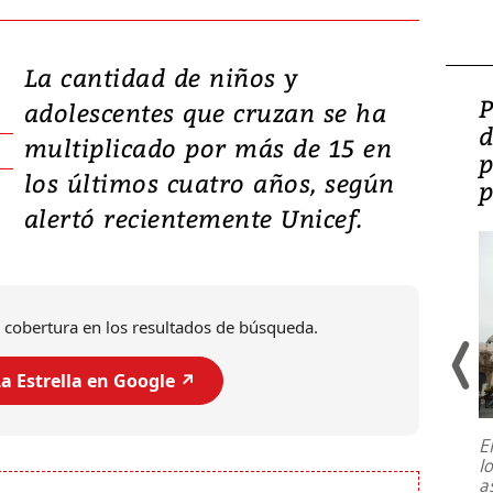
La cantidad de niños y
Video: Lula lanza su
P
adolescentes que cruzan se ha
candidatura con
d
multiplicado por más de 15 en
promesas de inversión
p
los últimos cuatro años, según
en defensa, educación y
p
alertó recientemente Unicef.
tierras raras
 cobertura en los resultados de búsqueda.
a Estrella en Google ↗️
E
l
Entre recuerdos y escuetas
a
referencias hacia sus adversarios, el