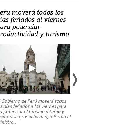
erú moverá todos los
Video, Catalin
ías feriados al viernes
‘Si la gente el
ara potenciar
criminales, la
roductividad y turismo
sociedades de
suicidarse’
l Gobierno de Perú moverá todos
os días feriados a los viernes para
La exmagistrada co
sí potenciar el turismo interno y
sobre el rol de contr
ejorar la productividad, informó el
periodismo, el derech
inistro
...
reformas constitucio
desafíos de nuevas t