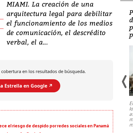
MIAMI. La creación de una
Video: Lula lanza su
P
arquitectura legal para debilitar
candidatura con
d
el funcionamiento de los medios
promesas de inversión
p
de comunicación, el descrédito
en defensa, educación y
p
verbal, el a...
tierras raras
 cobertura en los resultados de búsqueda.
a Estrella en Google ↗️
E
l
Entre recuerdos y escuetas
a
referencias hacia sus adversarios, el
m
presidente de Brasil, Luiz Inácio Lula
m
rece el riesgo de despido por redes sociales en Panamá
da Silva, oficializó este domingo su
candidatura
...