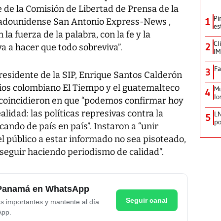
 de la Comisión de Libertad de Prensa de la
Pi
1
estadounidense San Antonio Express-News ,
es
la fuerza de la palabra, con la fe y la
Cl
2
a a hacer que todo sobreviva”.
IM
Fa
3
residente de la SIP, Enrique Santos Calderón
rios colombiano El Tiempo y el guatemalteco
Mu
4
lo
 coincidieron en que “podemos confirmar hoy
lidad: las políticas represivas contra la
LN
5
po
cando de país en país”. Instaron a “unir
l público a estar informado no sea pisoteado,
 seguir haciendo periodismo de calidad”.
e Panamá en WhatsApp
Seguir canal
as importantes y mantente al día
App.