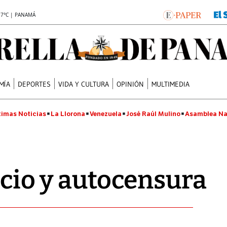
.7°C | PANAMÁ
MÍA
DEPORTES
VIDA Y CULTURA
OPINIÓN
MULTIMEDIA
timas Noticias
La Llorona
Venezuela
José Raúl Mulino
Asamblea Na
ncio y autocensura