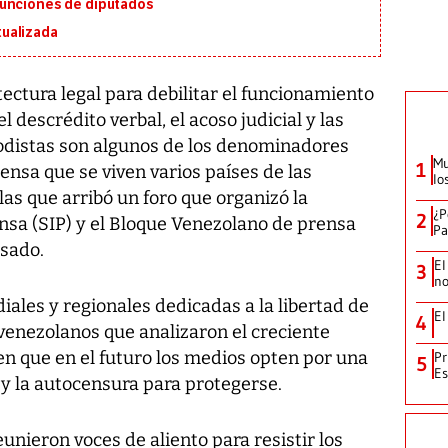
funciones de diputados
ualizada
ectura legal para debilitar el funcionamiento
 descrédito verbal, el acoso judicial y las
iodistas son algunos de los denominadores
Mu
1
ensa que se viven varios países de las
lo
as que arribó un foro que organizó la
¿P
2
sa (SIP) y el Bloque Venezolano de prensa
Pa
asado.
El
3
no
ales y regionales dedicadas a la libertad de
El
4
venezolanos que analizaron el creciente
en que en el futuro los medios opten por una
Pr
5
Es
 y la autocensura para protegerse.
unieron voces de aliento para resistir los