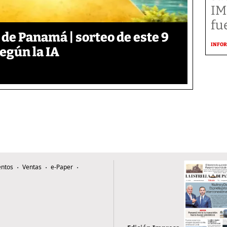
IM
fu
 de Panamá | sorteo de este 9
INFOR
según la IA
ntos
Ventas
e-Paper