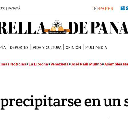
.3°C | PANAMÁ
MÍA
DEPORTES
VIDA Y CULTURA
OPINIÓN
MULTIMEDIA
timas Noticias
La Llorona
Venezuela
José Raúl Mulino
Asamblea Na
 precipitarse en un 