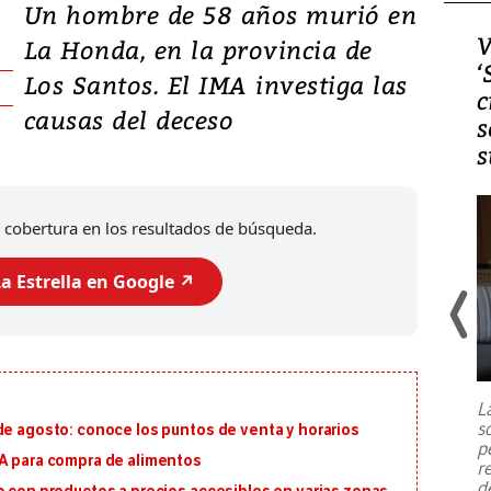
Un hombre de 58 años murió en
Video, Japón: Terremoto
V
La Honda, en la provincia de
deja heridos y graves
‘
Los Santos. El IMA investiga las
daños en Kumamoto
c
causas del deceso
s
s
 cobertura en los resultados de búsqueda.
a Estrella en Google ↗️
Un fuerte terremoto de magnitud
7,1 se registró este martes 28 de
julio en la prefectura de Kumamoto,
L
al sur de Japón, provocando una
s
de agosto: conoce los puntos de venta y horarios
emergencia de gran
...
p
MA para compra de alimentos
r
d