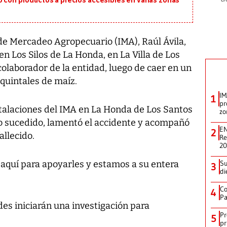
o con productos a precios accesibles en varias zonas
o de Mercadeo Agropecuario (IMA), Raúl Ávila,
en Los Silos de La Honda, en La Villa de Los
colaborador de la entidad, luego de caer en un
quintales de maíz.
IM
1
pr
stalaciones del IMA en La Honda de Los Santos
zo
o sucedido, lamentó el accidente y acompañó
EN
2
allecido.
Re
2
 aquí para apoyarles y estamos a su entera
Su
3
di
Co
4
Pa
des iniciarán una investigación para
Pr
5
pr