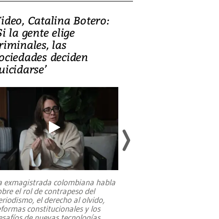
ideo, Catalina Botero:
Video: Lula la
Si la gente elige
candidatura 
riminales, las
promesas de i
ociedades deciden
en defensa, ed
uicidarse’
tierras raras
a exmagistrada colombiana habla
Entre recuerdos y es
obre el rol de contrapeso del
referencias hacia sus
eriodismo, el derecho al olvido,
presidente de Brasil,
eformas constitucionales y los
da Silva, oficializó 
esafíos de nuevas tecnologías
...
candidatura
...