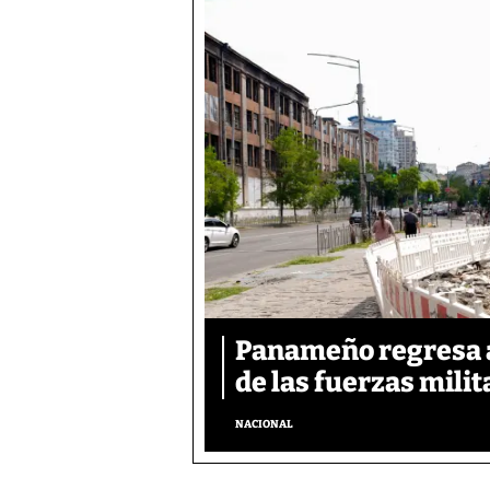
Panameño regresa al
de las fuerzas mili
NACIONAL