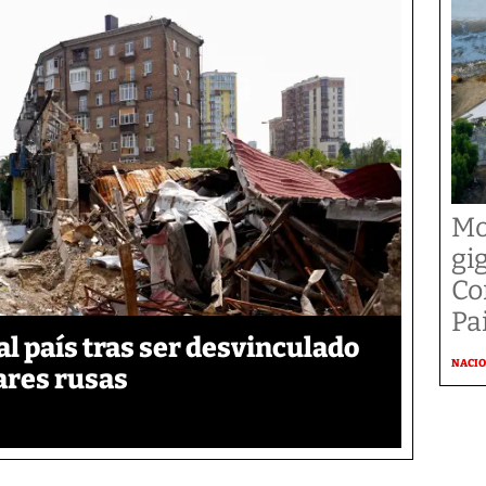
Mo
gi
Co
Pai
 país tras ser desvinculado
NACI
tares rusas