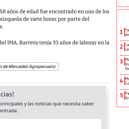
 58 años de edad fue encontrado en uno de los
búsqueda de siete horas por parte del
s.
Pa
1
de
l IMA, Barrera tenía 33 años de laborar en la
Ca
2
ca
M
3
bu
uto de Mercadeo Agropecuario
fo
Mo
4
Co
Pa
5
fi