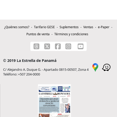
¿Quiénes somos?
Tarifario GESE
Suplementos
Ventas
e-Paper
Puntos de venta
Términos y condiciones
© 2019 La Estrella de Panamá
C/ Alejandro A. Duque G. - Apartado 0815-00507, Zona 4
Teléfono: +507 204-0000