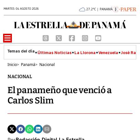
MARTES 04 AGOSTO 2026
27.2°C | PANAMÁ
Últimas Noticias
La Llorona
Venezuela
José Raúl
Inicio
>
Panamá
>
Nacional
NACIONAL
El panameño que venció a
Carlos Slim