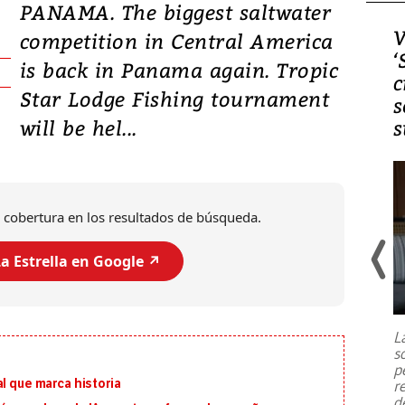
PANAMA. The biggest saltwater
Video, Japón: Terremoto
V
competition in Central America
deja heridos y graves
‘
is back in Panama again. Tropic
daños en Kumamoto
c
Star Lodge Fishing tournament
s
will be hel...
s
 cobertura en los resultados de búsqueda.
a Estrella en Google ↗️
Un fuerte terremoto de magnitud
7,1 se registró este martes 28 de
julio en la prefectura de Kumamoto,
L
al sur de Japón, provocando una
s
emergencia de gran
...
p
l que marca historia
r
d