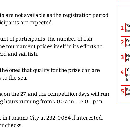
s are not available as the registration period
ticipants are expected.
‘S
1
In
nt of participants, the number of fish
Pr
2
De
he tournament prides itself in its efforts to
rd and sail fish.
Me
3
el
 the ones that qualify for the prize car, are
‘C
4
po
 to the sea.
In
Pa
5
ña on the 27, and the competition days will run
e
ing hours running from 7:00 a.m. – 3:00 p.m.
e in Panama City at 232-0084 if interested.
r checks.