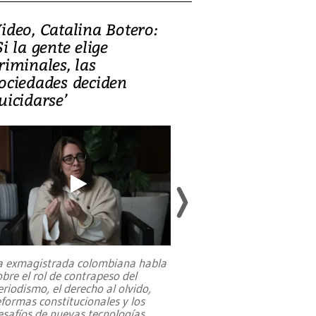
ideo, Catalina Botero:
Video: Lula la
Si la gente elige
candidatura 
riminales, las
promesas de i
ociedades deciden
en defensa, ed
uicidarse’
tierras raras
a exmagistrada colombiana habla
Entre recuerdos y es
obre el rol de contrapeso del
referencias hacia sus
eriodismo, el derecho al olvido,
presidente de Brasil,
eformas constitucionales y los
da Silva, oficializó 
esafíos de nuevas tecnologías
...
candidatura
...