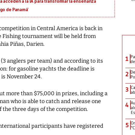
á acceden a la IA para transformar la enseñanza
igo de Panamá’
ompetition in Central America is back in
 Fishing tournament will be held from
ia Piñas, Darien.
Pa
1
 (3 anglers per team) and according to its
de
n: for gasoline yachts the deadline is
De
2
t is November 24.
Po
Ca
3
ab
out more than $75,000 in prizes, including a
man who is able to catch and release one
Au
4
al
f the three days of the competition.
Es
On
5
nternational participants have registered
°C