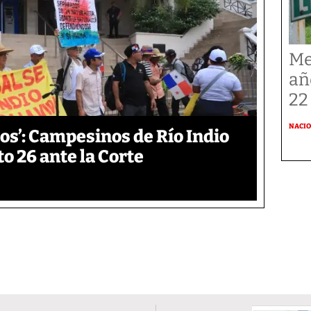
Me
añ
22
NACI
os’: Campesinos de Río Indio
 26 ante la Corte