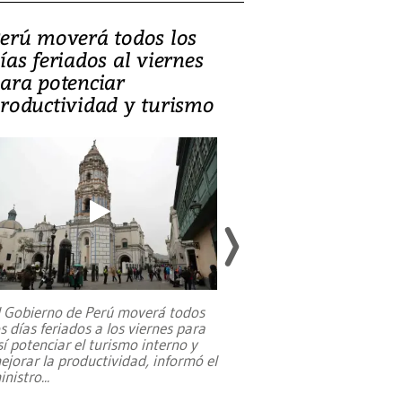
erú moverá todos los
Video, Catalin
ías feriados al viernes
‘Si la gente el
ara potenciar
criminales, la
roductividad y turismo
sociedades de
suicidarse’
l Gobierno de Perú moverá todos
os días feriados a los viernes para
La exmagistrada co
sí potenciar el turismo interno y
sobre el rol de contr
ejorar la productividad, informó el
periodismo, el derech
inistro
...
reformas constitucio
desafíos de nuevas t