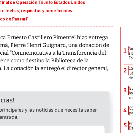
n final de Operación Triunfo Estados Unidos
n: fechas, requisitos y beneficiarios
igo de Panamá’
a Ernesto Castillero Pimentel hizo entrega
má, Pierre Henri Guignard, una donación de
Au
1
cial “Conmemorativa a la Transferencia del
al
Es
iene como destino la Biblioteca de la
. La donación la entregó el director general,
CS
2
ju
de
Gu
3
lo
re
CS
4
pa
Pr
5
Es