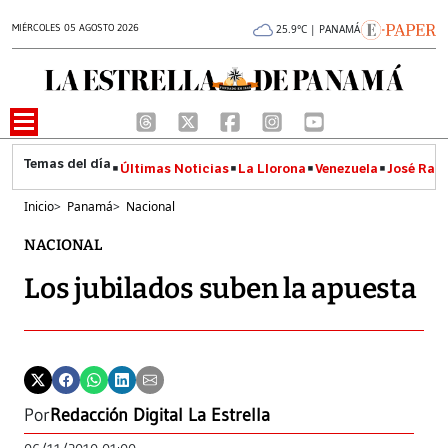
MIÉRCOLES 05 AGOSTO 2026
25.9°C | PANAMÁ
Últimas Noticias
La Llorona
Venezuela
José Raúl
Inicio
>
Panamá
>
Nacional
NACIONAL
Los jubilados suben la apuesta
Por
Redacción Digital La Estrella