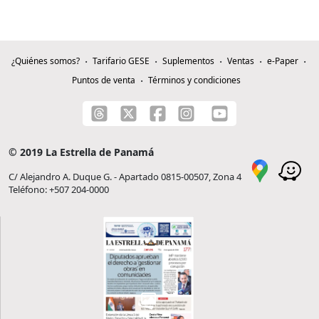
¿Quiénes somos?
Tarifario GESE
Suplementos
Ventas
e-Paper
Puntos de venta
Términos y condiciones
© 2019 La Estrella de Panamá
C/ Alejandro A. Duque G. - Apartado 0815-00507, Zona 4
Teléfono: +507 204-0000