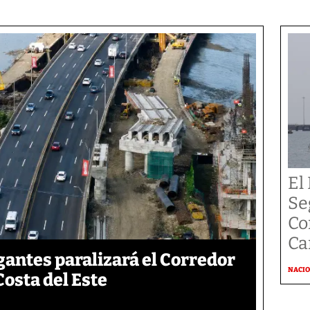
El
Se
Co
Ca
gantes paralizará el Corredor
NACI
Costa del Este