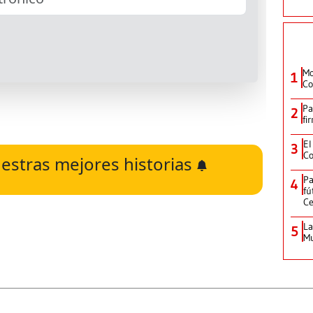
Mo
1
Co
Pa
2
fi
El
3
Co
estras mejores historias
Pa
4
fú
Ce
La
5
Mu