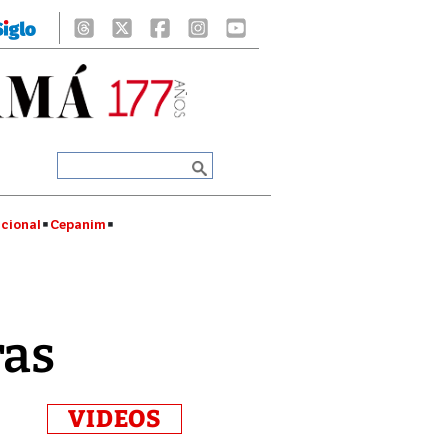
cional
Cepanim
ras
VIDEOS