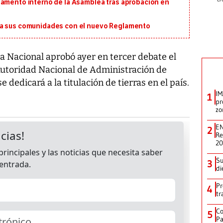
lamento interno de la Asamblea tras aprobación en
ra sus comunidades con el nuevo Reglamento
 Nacional aprobó ayer en tercer debate el
 Autoridad Nacional de Administración de
e dedicará a la titulación de tierras en el país.
IM
1
pr
zo
EN
2
Re
2
Su
3
di
Pr
4
tr
Co
5
Pa