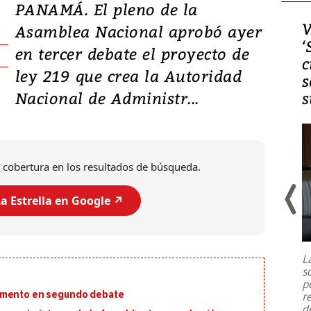
PANAMÁ. El pleno de la
Video, Japón: Terremoto
V
Asamblea Nacional aprobó ayer
deja heridos y graves
‘
en tercer debate el proyecto de
daños en Kumamoto
c
ley 219 que crea la Autoridad
s
Nacional de Administr...
s
 cobertura en los resultados de búsqueda.
a Estrella en Google ↗️
Un fuerte terremoto de magnitud
7,1 se registró este martes 28 de
julio en la prefectura de Kumamoto,
L
al sur de Japón, provocando una
s
emergencia de gran
...
p
lamento en segundo debate
r
d