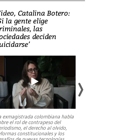
ideo, Catalina Botero:
Video: Lula la
Si la gente elige
candidatura 
riminales, las
promesas de i
ociedades deciden
en defensa, ed
uicidarse’
tierras raras
a exmagistrada colombiana habla
Entre recuerdos y es
obre el rol de contrapeso del
referencias hacia sus
eriodismo, el derecho al olvido,
presidente de Brasil,
eformas constitucionales y los
da Silva, oficializó 
esafíos de nuevas tecnologías
...
candidatura
...