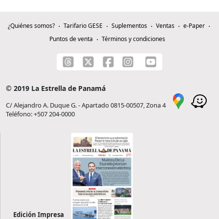
¿Quiénes somos?
Tarifario GESE
Suplementos
Ventas
e-Paper
Puntos de venta
Términos y condiciones
© 2019 La Estrella de Panamá
C/ Alejandro A. Duque G. - Apartado 0815-00507, Zona 4
Teléfono: +507 204-0000
Edición Impresa