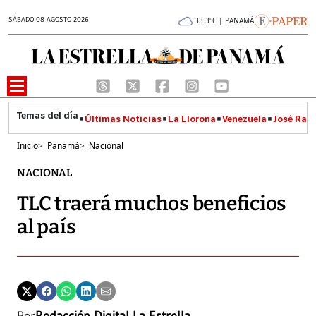
SÁBADO 08 AGOSTO 2026
33.3°C | PANAMÁ
Últimas Noticias
La Llorona
Venezuela
José Raúl
Inicio
>
Panamá
>
Nacional
NACIONAL
TLC traerá muchos beneficios
al país