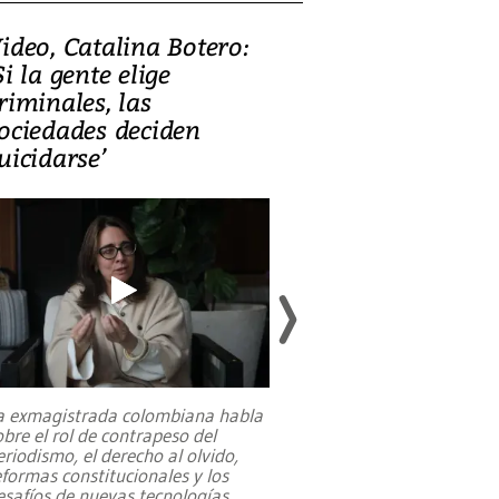
ideo, Catalina Botero:
Video: Lula la
Si la gente elige
candidatura 
riminales, las
promesas de i
ociedades deciden
en defensa, ed
uicidarse’
tierras raras
a exmagistrada colombiana habla
Entre recuerdos y es
obre el rol de contrapeso del
referencias hacia sus
eriodismo, el derecho al olvido,
presidente de Brasil,
eformas constitucionales y los
da Silva, oficializó 
esafíos de nuevas tecnologías
...
candidatura
...