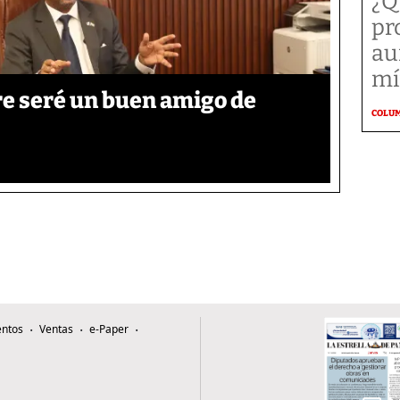
¿Q
pr
au
mí
re seré un buen amigo de
COLU
ntos
Ventas
e-Paper