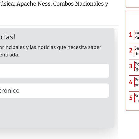
Música, Apache Ness, Combos Nacionales y
Su
1
P
Se
2
la
Po
3
‘g
Pr
4
po
Se
5
co