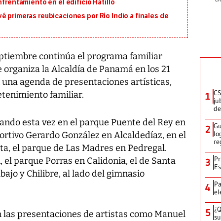
nfrentamiento en el edificio Hatillo
é primeras reubicaciones por Río Indio a finales de
tiembre continúa el programa familiar
 organiza la Alcaldía de Panamá en los 21
n una agenda de presentaciones artísticas,
CS
etenimiento familiar.
1
ju
de
zando esta vez en el parque Puente del Rey en
Gu
2
lo
ortivo Gerardo González en Alcaldedíaz, en el
re
ta, el parque de Las Madres en Pedregal.
Pr
l parque Porras en Calidonia, el de Santa
3
Es
ajo y Chilibre, al lado del gimnasio
Pa
4
el
¿Q
5
 las presentaciones de artistas como Manuel
su