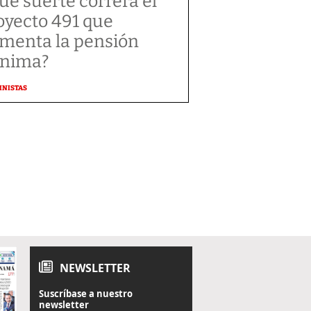
ué suerte correrá el
oyecto 491 que
menta la pensión
nima?
MNISTAS
NEWSLETTER
Suscríbase a nuestro
newsletter