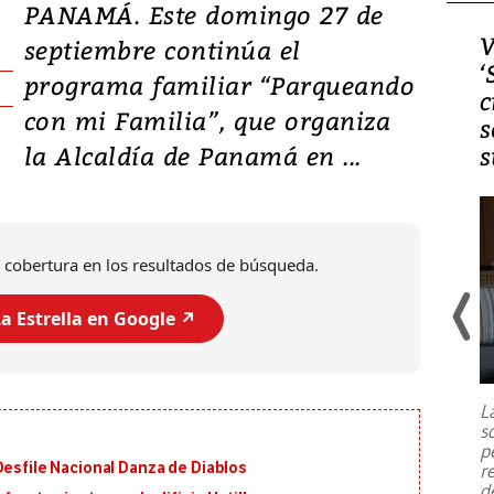
PANAMÁ. Este domingo 27 de
Video, Japón: Terremoto
V
septiembre continúa el
deja heridos y graves
‘
programa familiar “Parqueando
daños en Kumamoto
c
con mi Familia”, que organiza
s
la Alcaldía de Panamá en ...
s
 cobertura en los resultados de búsqueda.
a Estrella en Google ↗️
Un fuerte terremoto de magnitud
7,1 se registró este martes 28 de
julio en la prefectura de Kumamoto,
L
al sur de Japón, provocando una
s
emergencia de gran
...
p
Desfile Nacional Danza de Diablos
r
d