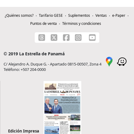
¿Quiénes somos?
Tarifario GESE
Suplementos
Ventas
e-Paper
Puntos de venta
Términos y condiciones
© 2019 La Estrella de Panamá
C/ Alejandro A. Duque G. - Apartado 0815-00507, Zona 4
Teléfono: +507 204-0000
Edición Impresa