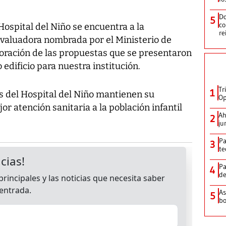
Do
5
co
Hospital del Niño se encuentra a la
re
Evaluadora nombrada por el Ministerio de
loración de las propuestas que se presentaron
edificio para nuestra institución.
Tr
1
s del Hospital del Niño mantienen su
Op
r atención sanitaria a la población infantil
Ah
2
ju
Pa
3
te
Pa
4
de
As
5
bo