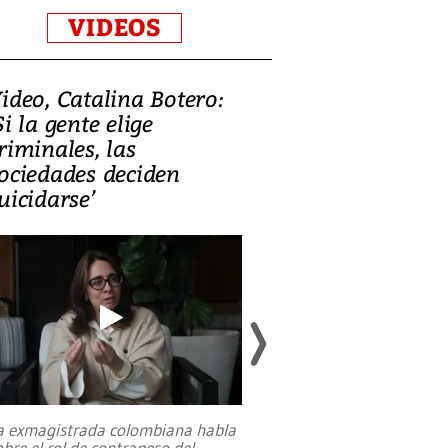
VIDEOS
ideo, Catalina Botero:
Video: Lula la
Si la gente elige
candidatura 
riminales, las
promesas de i
ociedades deciden
en defensa, ed
uicidarse’
tierras raras
a exmagistrada colombiana habla
Entre recuerdos y es
obre el rol de contrapeso del
referencias hacia sus