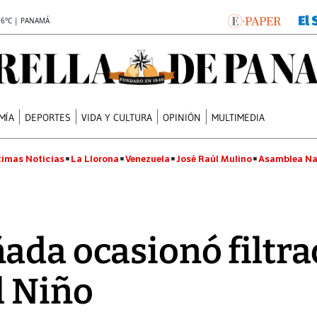
.6°C | PANAMÁ
MÍA
DEPORTES
VIDA Y CULTURA
OPINIÓN
MULTIMEDIA
timas Noticias
La Llorona
Venezuela
José Raúl Mulino
Asamblea Na
ada ocasionó filtra
l Niño