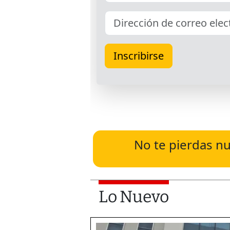
No te pierdas nu
Lo Nuevo