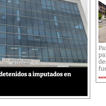
Pa
pa
de
fu
detenidos a imputados en
NACI