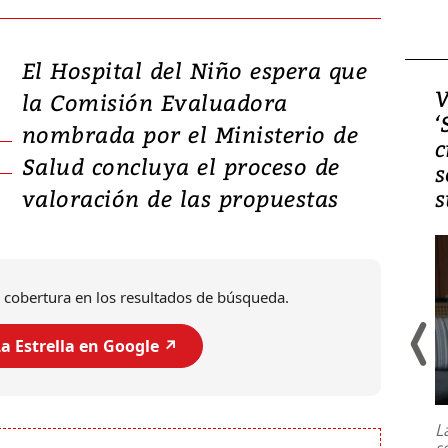
El Hospital del Niño espera que
Video, Japón: Terremoto
V
la Comisión Evaluadora
deja heridos y graves
‘
nombrada por el Ministerio de
daños en Kumamoto
c
Salud concluya el proceso de
s
valoración de las propuestas
s
 cobertura en los resultados de búsqueda.
a Estrella en Google ↗️
Un fuerte terremoto de magnitud
7,1 se registró este martes 28 de
julio en la prefectura de Kumamoto,
L
al sur de Japón, provocando una
s