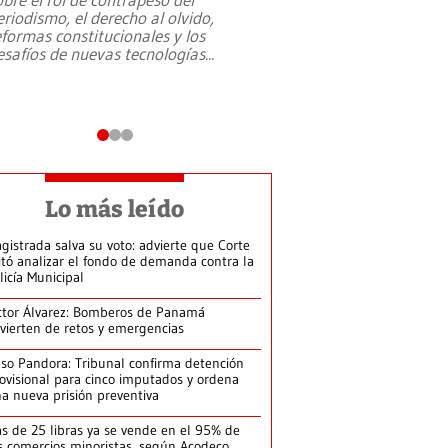
eriodismo, el derecho al olvido,
presidente de Brasil,
eformas constitucionales y los
da Silva, oficializó 
esafíos de nuevas tecnologías
...
candidatura
...
Lo más leído
gistrada salva su voto: advierte que Corte
itó analizar el fondo de demanda contra la
licía Municipal
ctor Álvarez: Bomberos de Panamá
vierten de retos y emergencias
so Pandora: Tribunal confirma detención
ovisional para cinco imputados y ordena
a nueva prisión preventiva
s de 25 libras ya se vende en el 95% de
s comercios minoristas, según Acodeco