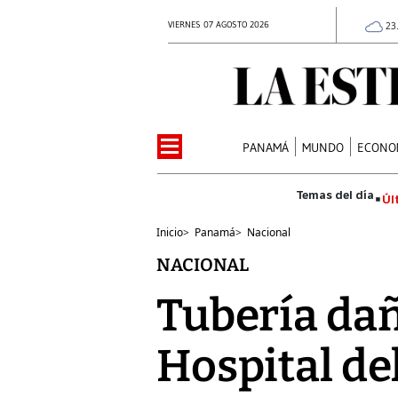
VIERNES 07 AGOSTO 2026
23
PANAMÁ
MUNDO
ECONO
Úl
Inicio
>
Panamá
>
Nacional
NACIONAL
Tubería dañ
Hospital de