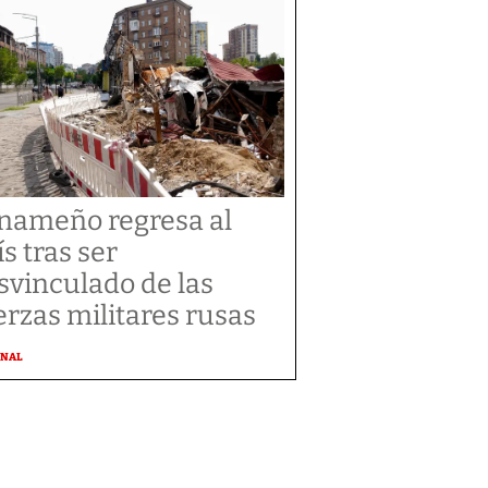
nameño regresa al
ís tras ser
svinculado de las
erzas militares rusas
ONAL