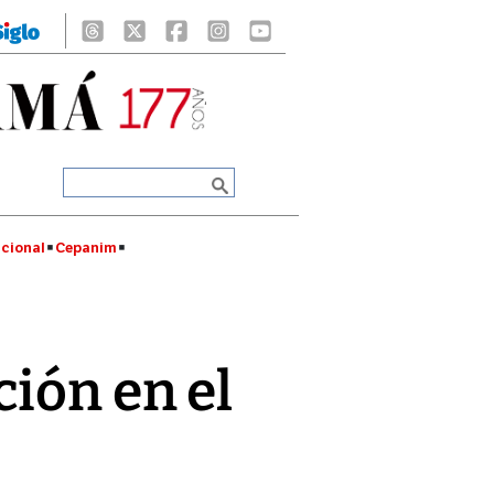
cional
Cepanim
ción en el