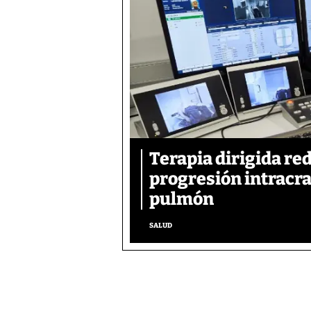
Terapia dirigida re
progresión intracra
pulmón
SALUD