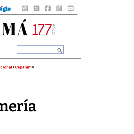
cional
Cepanim
mería