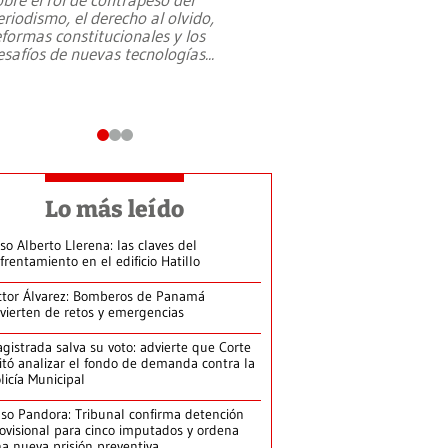
eriodismo, el derecho al olvido,
presidente de Brasil,
eformas constitucionales y los
da Silva, oficializó 
esafíos de nuevas tecnologías
...
candidatura
...
Lo más leído
so Alberto Llerena: las claves del
frentamiento en el edificio Hatillo
ctor Álvarez: Bomberos de Panamá
vierten de retos y emergencias
gistrada salva su voto: advierte que Corte
itó analizar el fondo de demanda contra la
licía Municipal
so Pandora: Tribunal confirma detención
ovisional para cinco imputados y ordena
a nueva prisión preventiva