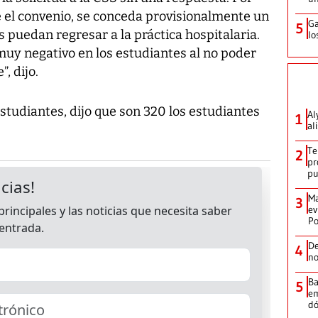
e el convenio, se conceda provisionalmente un
Ga
5
 puedan regresar a la práctica hospitalaria.
lo
muy negativo en los estudiantes al no poder
, dijo.
studiantes, dijo que son 320 los estudiantes
Al
1
al
Te
2
pr
p
Ma
3
ev
Po
De
4
no
Ba
5
em
dó