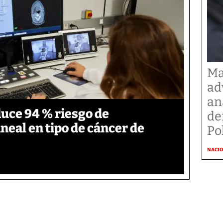
Ma
ad
an
duce 94 % riesgo de
de
neal en tipo de cáncer de
Po
NACI