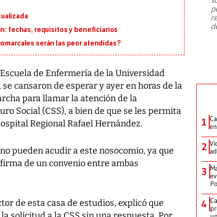
emergencia de gran
...
p
ualizada
r
d
n: fechas, requisitos y beneficiarios
 comarcales serán las peor atendidas?
 Escuela de Enfermería de la Universidad
se cansaron de esperar y ayer en horas de la
rcha para llamar la atención de la
uro Social (CSS), a bien de que se les permita
Ca
1
Hospital Regional Rafael Hernández.
en
Ví
2
no pueden acudir a este nosocomio, ya que
ad
a firma de un convenio entre ambas
Ma
3
ev
Po
Ca
tor de esta casa de estudios, explicó que
4
pr
la solicitud a la CSS sin una respuesta. Por
un