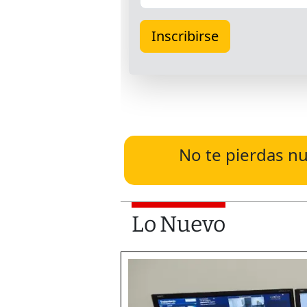
No te pierdas nu
Lo Nuevo