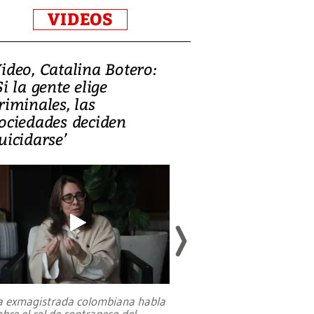
VIDEOS
ideo, Catalina Botero:
Video: Lula la
Si la gente elige
candidatura 
riminales, las
promesas de i
ociedades deciden
en defensa, ed
uicidarse’
tierras raras
a exmagistrada colombiana habla
Entre recuerdos y es
obre el rol de contrapeso del
referencias hacia sus