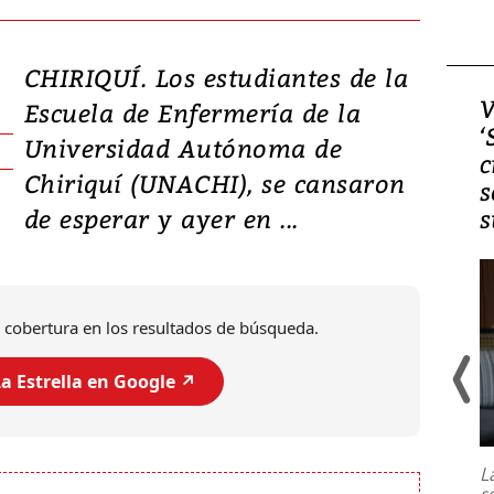
CHIRIQUÍ. Los estudiantes de la
Video, Japón: Terremoto
V
Escuela de Enfermería de la
deja heridos y graves
‘
Universidad Autónoma de
daños en Kumamoto
c
Chiriquí (UNACHI), se cansaron
s
de esperar y ayer en ...
s
 cobertura en los resultados de búsqueda.
a Estrella en Google ↗️
Un fuerte terremoto de magnitud
7,1 se registró este martes 28 de
julio en la prefectura de Kumamoto,
L
al sur de Japón, provocando una
s