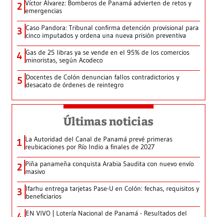
Víctor Álvarez: Bomberos de Panamá advierten de retos y
2
emergencias
Caso Pandora: Tribunal confirma detención provisional para
3
cinco imputados y ordena una nueva prisión preventiva
Gas de 25 libras ya se vende en el 95% de los comercios
4
minoristas, según Acodeco
Docentes de Colón denuncian fallos contradictorios y
5
desacato de órdenes de reintegro
Últimas noticias
La Autoridad del Canal de Panamá prevé primeras
1
reubicaciones por Río Indio a finales de 2027
Piña panameña conquista Arabia Saudita con nuevo envío
2
masivo
Ifarhu entrega tarjetas Pase-U en Colón: fechas, requisitos y
3
beneficiarios
EN VIVO | Lotería Nacional de Panamá - Resultados del
4