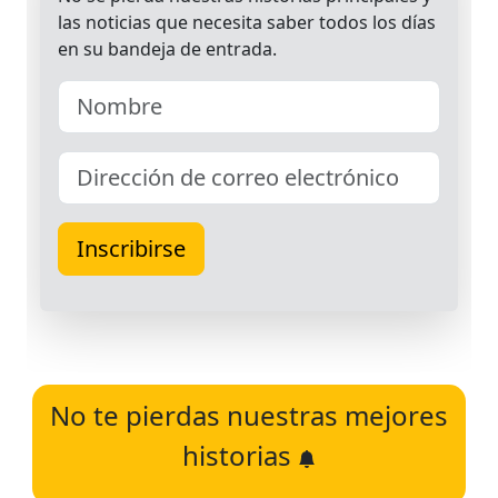
No te pierdas nuestras mejores
historias