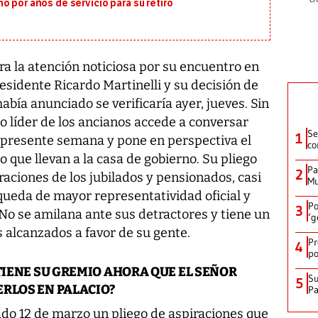
o por años de servicio para su retiro
a la atención noticiosa por su encuentro en
residente Ricardo Martinelli y su decisión de
había anunciado se verificaría ayer, jueves. Sin
co líder de los ancianos accede a conversar
Se
1
a presente semana y pone en perspectiva el
co
 que llevan a la casa de gobierno. Su pliego
Pa
2
aciones de los jubilados y pensionados, casi
Mu
queda de mayor representatividad oficial y
Po
3
No se amilana ante sus detractores y tiene un
‘g
 alcanzados a favor de su gente.
Pr
4
po
 TIENE SU GREMIO AHORA QUE EL SEÑOR
Su
5
ERLOS EN PALACIO?
P
do 12 de marzo un pliego de aspiraciones que