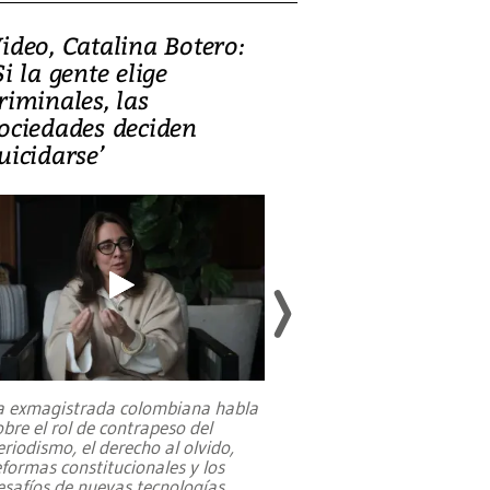
ideo, Catalina Botero:
Video: Lula la
Si la gente elige
candidatura 
riminales, las
promesas de i
ociedades deciden
en defensa, ed
uicidarse’
tierras raras
a exmagistrada colombiana habla
Entre recuerdos y es
obre el rol de contrapeso del
referencias hacia sus
eriodismo, el derecho al olvido,
presidente de Brasil,
eformas constitucionales y los
da Silva, oficializó 
esafíos de nuevas tecnologías
...
candidatura
...