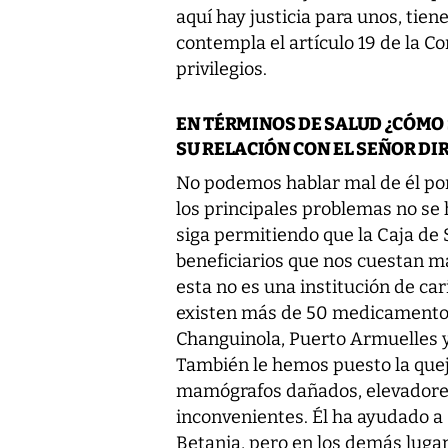
aquí hay justicia para unos, tie
contempla el artículo 19 de la Co
privilegios.
EN TÉRMINOS DE SALUD ¿CÓMO
SU RELACIÓN CON EL SEÑOR DIR
No podemos hablar mal de él po
los principales problemas no se
siga permitiendo que la Caja de 
beneficiarios que nos cuestan má
esta no es una institución de ca
existen más de 50 medicamento
Changuinola, Puerto Armuelles
También le hemos puesto la quej
mamógrafos dañados, elevadores
inconvenientes. Él ha ayudado a 
Betania, pero en los demás luga