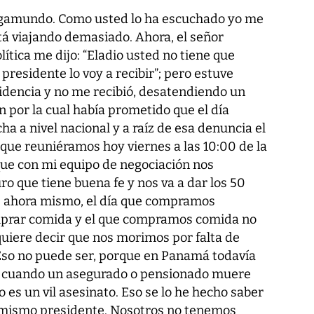
 vagamundo. Como usted lo ha escuchado yo me
tá viajando demasiado. Ahora, el señor
tica me dijo: “Eladio usted no tiene que
presidente lo voy a recibir”; pero estuve
sidencia y no me recibió, desatendiendo un
 por la cual había prometido que el día
a a nivel nacional y a raíz de esa denuncia el
que reuniéramos hoy viernes a las 10:00 de la
ue con mi equipo de negociación nos
o que tiene buena fe y nos va a dar los 50
 ahora mismo, el día que compramos
rar comida y el que compramos comida no
uiere decir que nos morimos por falta de
Eso no puede ser, porque en Panamá todavía
 y cuando un asegurado o pensionado muere
 es un vil asesinato. Eso se lo he hecho saber
l mismo presidente. Nosotros no tenemos