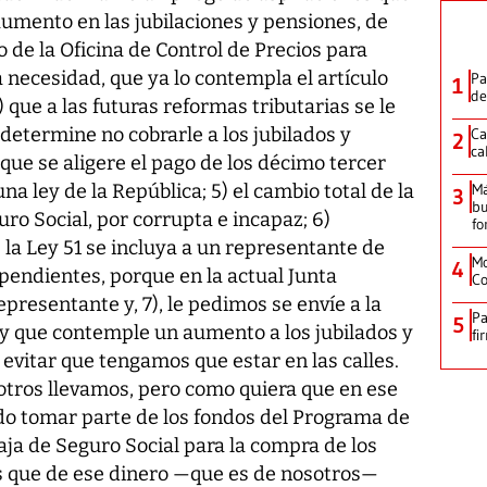
 aumento en las jubilaciones y pensiones, de
o de la Oficina de Control de Precios para
 necesidad, que ya lo contempla el artículo
Pa
1
de
) que a las futuras reformas tributarias se le
 determine no cobrarle a los jubilados y
Ca
2
ca
que se aligere el pago de los décimo tercer
a ley de la República; 5) el cambio total de la
M
3
bu
uro Social, por corrupta e incapaz; 6)
fo
 la Ley 51 se incluya a un representante de
Mo
4
pendientes, porque en la actual Junta
Co
presentante y, 7), le pedimos se envíe a la
Pa
5
y que contemple un aumento a los jubilados y
fi
evitar que tengamos que estar en las calles.
sotros llevamos, pero como quiera que en ese
o tomar parte de los fondos del Programa de
Caja de Seguro Social para la compra de los
s que de ese dinero —que es de nosotros—