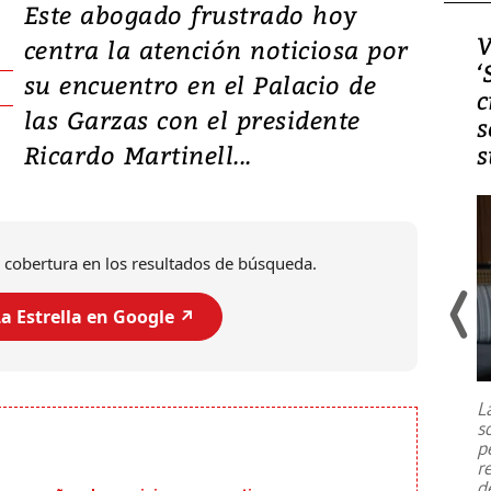
Este abogado frustrado hoy
Video, Japón: Terremoto
V
centra la atención noticiosa por
deja heridos y graves
‘
su encuentro en el Palacio de
daños en Kumamoto
c
las Garzas con el presidente
s
Ricardo Martinell...
s
 cobertura en los resultados de búsqueda.
a Estrella en Google ↗️
Un fuerte terremoto de magnitud
7,1 se registró este martes 28 de
julio en la prefectura de Kumamoto,
L
al sur de Japón, provocando una
s
emergencia de gran
...
p
r
d