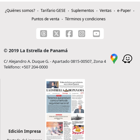
¿Quiénes somos?
Tarifario GESE
Suplementos
Ventas
e-Paper
Puntos de venta
Términos y condiciones
© 2019 La Estrella de Panamá
C/ Alejandro A. Duque G. - Apartado 0815-00507, Zona 4
Teléfono: +507 204-0000
Edición Impresa