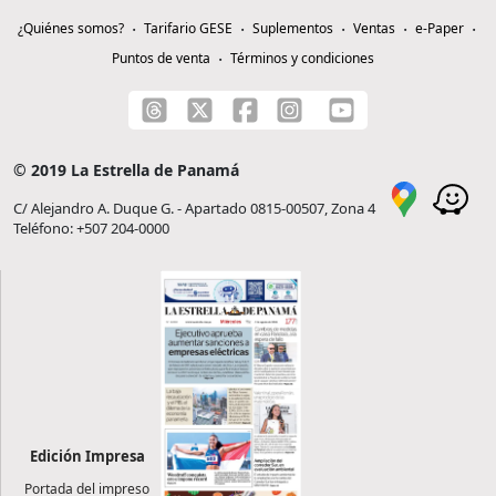
¿Quiénes somos?
Tarifario GESE
Suplementos
Ventas
e-Paper
Puntos de venta
Términos y condiciones
© 2019 La Estrella de Panamá
C/ Alejandro A. Duque G. - Apartado 0815-00507, Zona 4
Teléfono: +507 204-0000
Edición Impresa
Portada del impreso