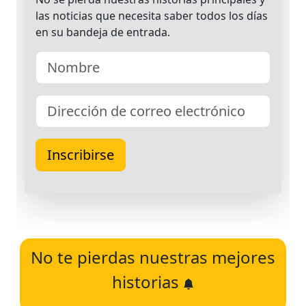
No te pierdas nuestras mejores
historias