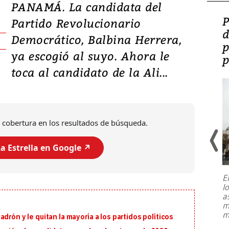
PANAMÁ. La candidata del
Video: Lula lanza su
P
Partido Revolucionario
candidatura con
d
Democrático, Balbina Herrera,
promesas de inversión
p
ya escogió al suyo. Ahora le
en defensa, educación y
p
toca al candidato de la Ali...
tierras raras
 cobertura en los resultados de búsqueda.
a Estrella en Google ↗️
E
l
Entre recuerdos y escuetas
a
referencias hacia sus adversarios, el
m
presidente de Brasil, Luiz Inácio Lula
m
drón y le quitan la mayoría a los partidos políticos
da Silva, oficializó este domingo su
candidatura
...