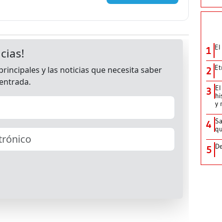
El
1
Et
2
El
3
hi
y 
Sa
4
qu
De
5