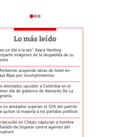
Lo más leído
ivo un día a la vez’: Kayra Harding
mparte imágenes de la despedida de su
poso
Ambiente suspende obras de hotel en
aya Bijao por incumplimientos
s atentados sacuden a Colombia en el
imer día de gobierno de Abelardo De La
priella
s no alineados superan el 51% del padrón
le quitan la mayoría a los partidos políticos
rsecución en Chepo: capturan a hombre
ñalado de disparar contra agentes del
nafront