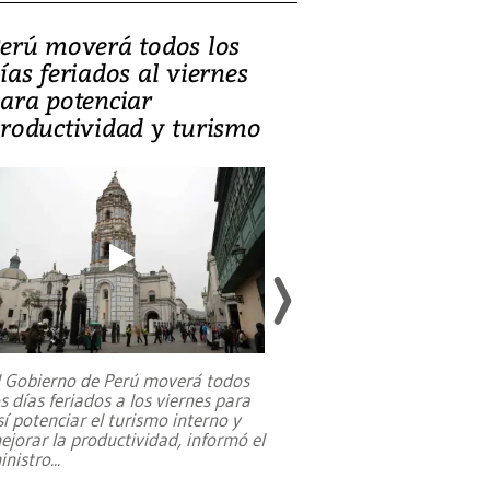
erú moverá todos los
Video, Catalin
ías feriados al viernes
‘Si la gente el
ara potenciar
criminales, la
roductividad y turismo
sociedades de
suicidarse’
l Gobierno de Perú moverá todos
os días feriados a los viernes para
La exmagistrada co
sí potenciar el turismo interno y
sobre el rol de contr
ejorar la productividad, informó el
periodismo, el derech
inistro
...
reformas constitucio
desafíos de nuevas t