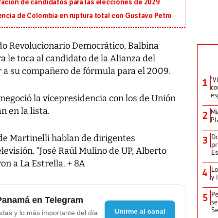
ración de candidatos para las elecciones de 2029
encia de Colombia en ruptura total con Gustavo Petro
do Revolucionario Democrático, Balbina
a le toca al candidato de la Alianza del
ir a su compañero de fórmula para el 2009.
‘V
1
co
es
egoció la vicepresidencia con los de Unión
n en la lista.
Mi
2
Pl
Do
e Martinelli hablan de dirigentes
3
pr
levisión. “José Raúl Mulino de UP, Alberto
Es
on a La Estrella. + 8A
Lo
4
y 
Pe
5
 Panamá en Telegram
se
Se
Unirme al canal
adas y lo más importante del día