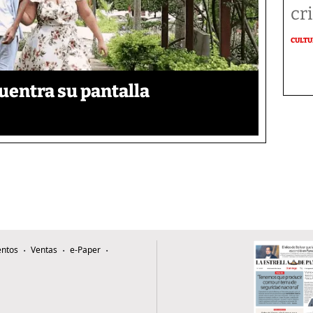
cr
CULT
uentra su pantalla​
ntos
Ventas
e-Paper