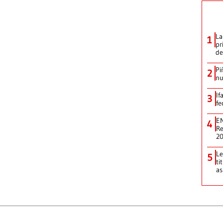
La
1
pr
de
Pi
2
nu
If
3
fe
EN
4
Re
2
Le
5
ti
as