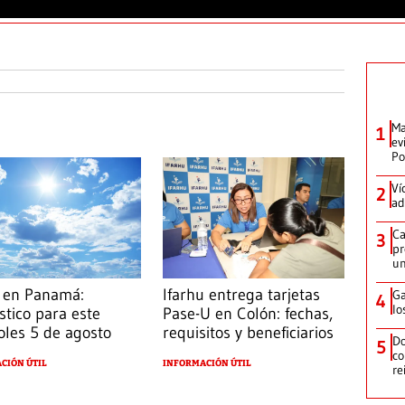
Ma
1
ev
Po
Ví
2
ad
Ca
3
pr
un
 en Panamá:
Ifarhu entrega tarjetas
Ga
4
lo
stico para este
Pase-U en Colón: fechas,
oles 5 de agosto
requisitos y beneficiarios
Do
5
co
CIÓN ÚTIL
INFORMACIÓN ÚTIL
re