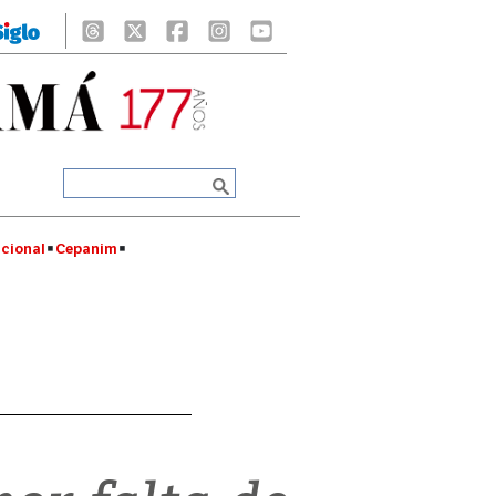
cional
Cepanim