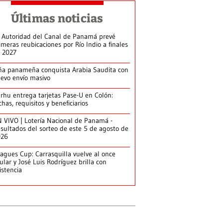
Últimas noticias
 Autoridad del Canal de Panamá prevé
imeras reubicaciones por Río Indio a finales
 2027
ña panameña conquista Arabia Saudita con
evo envío masivo
arhu entrega tarjetas Pase-U en Colón:
chas, requisitos y beneficiarios
 VIVO | Lotería Nacional de Panamá -
sultados del sorteo de este 5 de agosto de
026
agues Cup: Carrasquilla vuelve al once
tular y José Luis Rodríguez brilla con
istencia