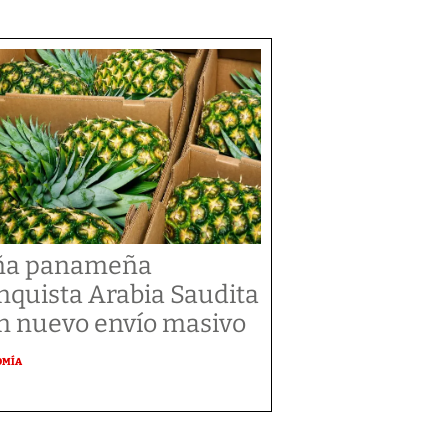
ña panameña
nquista Arabia Saudita
n nuevo envío masivo
OMÍA