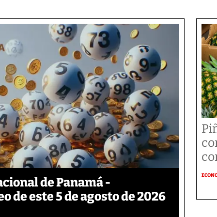
Pi
co
co
ECON
acional de Panamá -
eo de este 5 de agosto de 2026