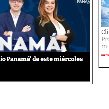
Cl
Pr
mi
INFOR
io Panamá’ de este miércoles