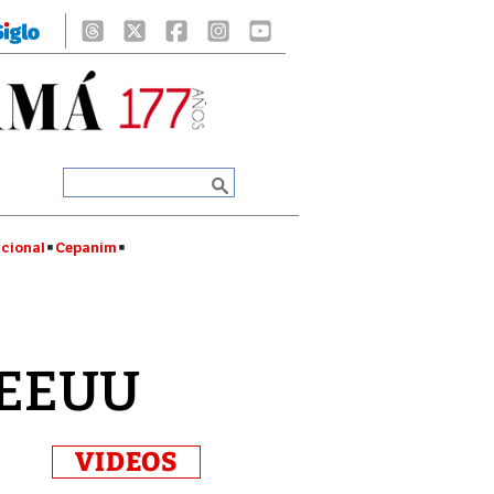
cional
Cepanim
e EEUU
VIDEOS