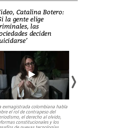
ideo, Catalina Botero:
Video: Lula la
Si la gente elige
candidatura 
riminales, las
promesas de i
ociedades deciden
en defensa, ed
uicidarse’
tierras raras
a exmagistrada colombiana habla
Entre recuerdos y es
obre el rol de contrapeso del
referencias hacia sus
eriodismo, el derecho al olvido,
presidente de Brasil,
eformas constitucionales y los
da Silva, oficializó 
esafíos de nuevas tecnologías
...
candidatura
...