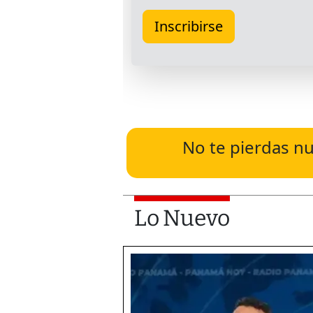
No te pierdas nu
Lo Nuevo