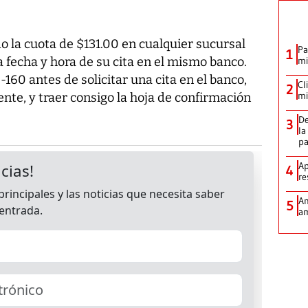
o la cuota de $131.00 en cualquier sucursal
Pa
1
a fecha y hora de su cita en el mismo banco.
mi
60 antes de solicitar una cita en el banco,
Cl
2
mi
nte, y traer consigo la hoja de confirmación
De
3
la
p
Ap
4
re
Am
5
am