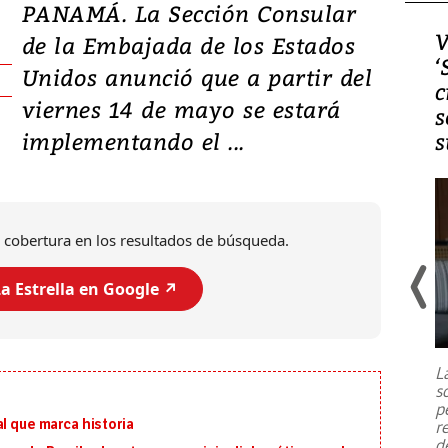
PANAMÁ. La Sección Consular
Video, Japón: Terremoto
V
de la Embajada de los Estados
deja heridos y graves
‘
Unidos anunció que a partir del
daños en Kumamoto
c
viernes 14 de mayo se estará
s
implementando el ...
s
 cobertura en los resultados de búsqueda.
a Estrella en Google ↗️
Un fuerte terremoto de magnitud
7,1 se registró este martes 28 de
julio en la prefectura de Kumamoto,
L
al sur de Japón, provocando una
s
emergencia de gran
...
p
l que marca historia
r
d