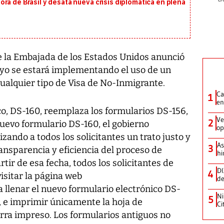
ra de Brasil y desata nueva crisis diplomática en plena
 la Embajada de los Estados Unidos anunció
mayo se estará implementando el uso de un
cualquier tipo de Visa de No-Inmigrante.
Ca
1
en
co, DS-160, reemplaza los formularios DS-156,
Ve
2
nuevo formulario DS-160, el gobierno
op
ando a todos los solicitantes un trato justo y
As
3
ransparencia y eficiencia del proceso de
hi
rtir de esa fecha, todos los solicitantes de
DI
4
isitar la página web
de
a llenar el nuevo formulario electrónico DS-
Ni
5
l, e imprimir únicamente la hoja de
Ci
arra impreso. Los formularios antiguos no