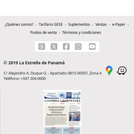
¿Quiénes somos?
Tarifario GESE
Suplementos
Ventas
e-Paper
Puntos de venta
Términos y condiciones
© 2019 La Estrella de Panamá
C/ Alejandro A. Duque G. - Apartado 0815-00507, Zona 4
Teléfono: +507 204-0000