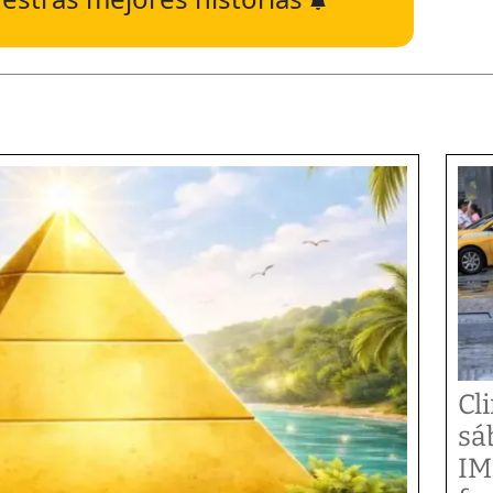
Cl
sá
IM