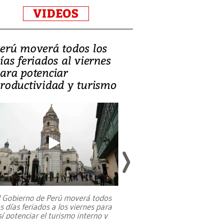
VIDEOS
erú moverá todos los
Video, Catalin
ías feriados al viernes
‘Si la gente el
ara potenciar
criminales, la
roductividad y turismo
sociedades de
suicidarse’
l Gobierno de Perú moverá todos
os días feriados a los viernes para
La exmagistrada co
sí potenciar el turismo interno y
sobre el rol de contr