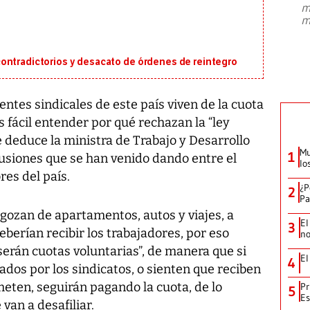
m
presidente de Brasil, Luiz Inácio Lula
m
da Silva, oficializó este domingo su
candidatura
...
ontradictorios y desacato de órdenes de reintegro
entes sindicales de este país viven de la cuota
s fácil entender por qué rechazan la “ley
e deduce la ministra de Trabajo y Desarrollo
Mu
1
cusiones que se han venido dando entre el
lo
es del país.
¿P
2
Pa
 gozan de apartamentos, autos y viajes, a
El
3
eberían recibir los trabajadores, por eso
no
 serán cuotas voluntarias”, de manera que si
El
4
ados por los sindicatos, o sienten que reciben
meten, seguirán pagando la cuota, de lo
Pr
5
Es
van a desafiliar.