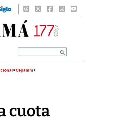
cional
Cepanim
la cuota