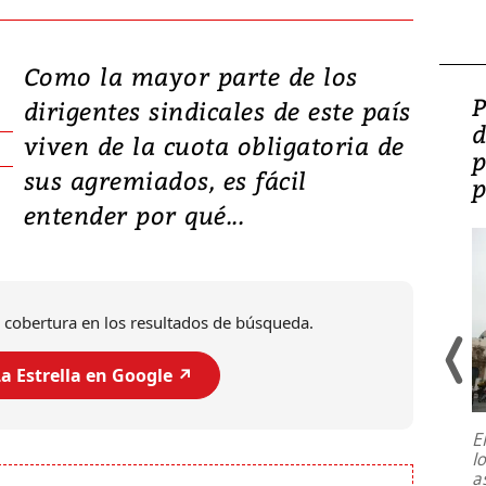
Como la mayor parte de los
Video: Lula lanza su
P
dirigentes sindicales de este país
candidatura con
d
viven de la cuota obligatoria de
promesas de inversión
p
sus agremiados, es fácil
en defensa, educación y
p
entender por qué...
tierras raras
 cobertura en los resultados de búsqueda.
a Estrella en Google ↗️
E
l
Entre recuerdos y escuetas
a
referencias hacia sus adversarios, el