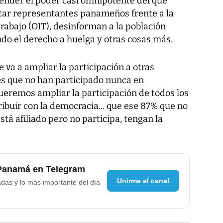
ender el poder casi omnipotente del que
tar representantes panameños frente a la
rabajo (OIT), desinforman a la población
do el derecho a huelga y otras cosas más.
e va a ampliar la participación a otras
s que no han participado nunca en
ueremos ampliar la participación de todos los
ibuir con la democracia... que ese 87% que no
stá afiliado pero no participa, tengan la
 Panamá en Telegram
Unirme al canal
adas y lo más importante del día