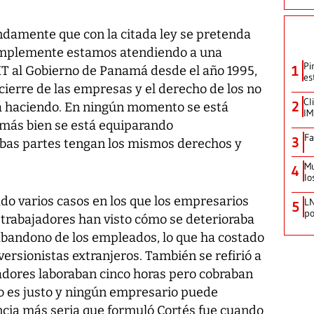
damente que con la citada ley se pretenda
“simplemente estamos atendiendo a una
Pi
1
T al Gobierno de Panamá desde el año 1995,
es
cierre de las empresas y el derecho de los no
Cl
2
stá haciendo. En ningún momento se está
IM
 más bien se está equiparando
Fa
3
bas partes tengan los mismos derechos y
Mu
4
lo
o varios casos en los que los empresarios
LN
5
po
 trabajadores han visto cómo se deterioraba
 abandono de los empleados, lo que ha costado
ersionistas extranjeros. También se refirió a
jadores laboraban cinco horas pero cobraban
no es justo y ningún empresario puede
ncia más seria que formuló Cortés fue cuando