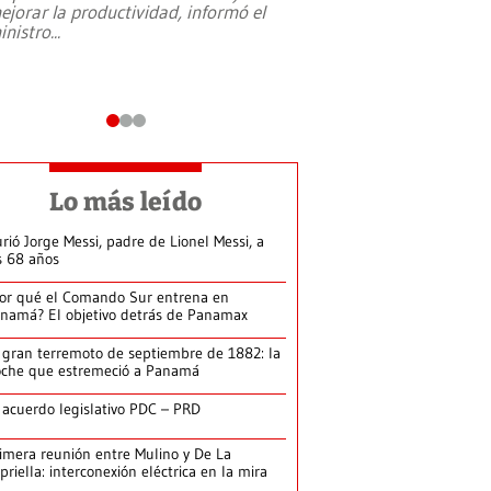
ejorar la productividad, informó el
periodismo, el derech
inistro
...
reformas constitucio
desafíos de nuevas t
Lo más leído
rió Jorge Messi, padre de Lionel Messi, a
s 68 años
or qué el Comando Sur entrena en
namá? El objetivo detrás de Panamax
 gran terremoto de septiembre de 1882: la
che que estremeció a Panamá
 acuerdo legislativo PDC – PRD
imera reunión entre Mulino y De La
priella: interconexión eléctrica en la mira