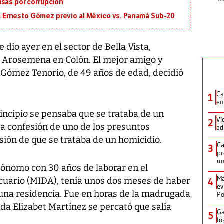
sas por corrupción’
 de Ernesto Gómez previo al México vs. Panamá Sub-20
dio ayer en el sector de Bella Vista,
Arosemena en Colón. El mejor amigo y
Gómez Tenorio, de 49 años de edad, decidió
Ca
1
en
incipio se pensaba que se trataba de un
Ví
2
 la confesión de uno de los presuntos
ad
usión de que se trataba de un homicidio.
Ca
3
pr
un
ónomo con 30 años de laborar en el
Ma
cuario (MIDA), tenía unos dos meses de haber
4
ev
una residencia. Fue en horas de la madrugada
Po
nda Elizabet Martínez se percató que salía
Ga
5
lo