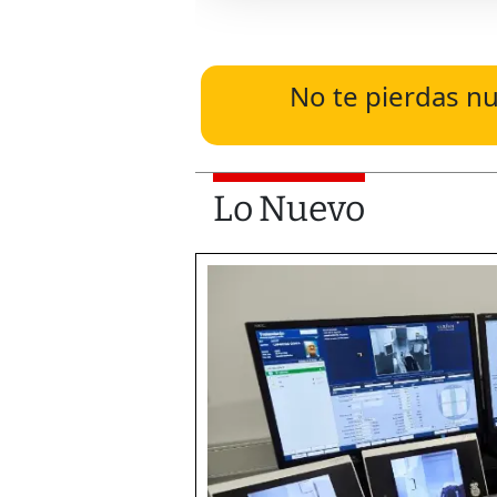
No te pierdas nu
Lo Nuevo