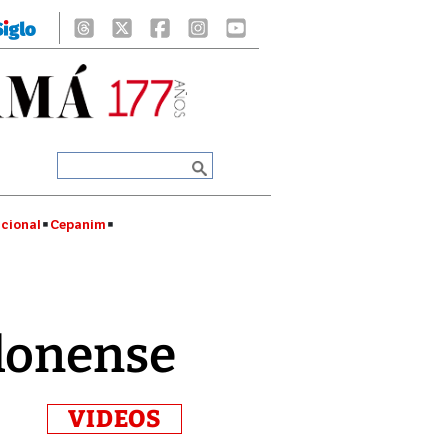
cional
Cepanim
olonense
VIDEOS