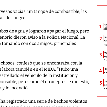
ervezas vacías, un tanque de combustible, las
as de sangre.
Al
1
al
cubos de agua y lograron apagar el fuego, pero
norio dieron aviso a la Policía Nacional. La
Te
2
pr
ba tomando con dos amigos, principales
p
Ma
3
ev
Po
chosos, confesó que se encontraba con la
en labora también en el MIDA. "Hubo una
De
4
no
trellado el vehículo de la institución y
onsable, pero como él no aceptó, se molestó,
Ba
5
em
a y lo incendió.
dó
 ha registrado una serie de hechos violentos