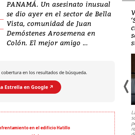
PANAMÁ. Un asesinato inusual
Video, Japón: Terremoto
V
se dio ayer en el sector de Bella
deja heridos y graves
‘
Vista, comunidad de Juan
daños en Kumamoto
c
Demóstenes Arosemena en
s
Colón. El mejor amigo ...
s
 cobertura en los resultados de búsqueda.
a Estrella en Google ↗️
Un fuerte terremoto de magnitud
7,1 se registró este martes 28 de
julio en la prefectura de Kumamoto,
L
al sur de Japón, provocando una
s
emergencia de gran
...
p
nfrentamiento en el edificio Hatillo
r
d