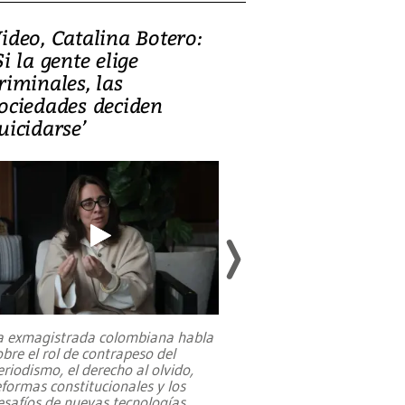
ideo, Catalina Botero:
Video: Lula la
Si la gente elige
candidatura 
riminales, las
promesas de i
ociedades deciden
en defensa, ed
uicidarse’
tierras raras
a exmagistrada colombiana habla
Entre recuerdos y es
obre el rol de contrapeso del
referencias hacia sus
eriodismo, el derecho al olvido,
presidente de Brasil,
eformas constitucionales y los
da Silva, oficializó 
esafíos de nuevas tecnologías
...
candidatura
...