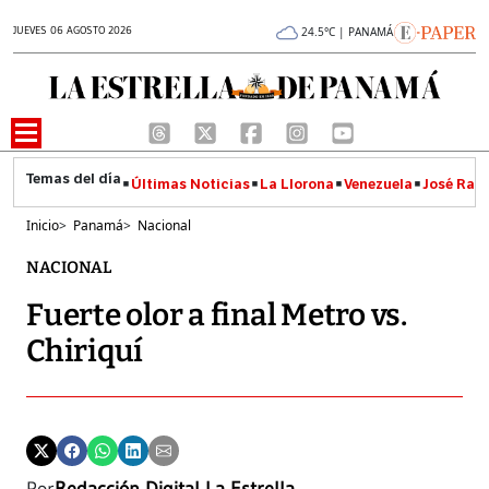
JUEVES 06 AGOSTO 2026
24.5°C | PANAMÁ
Últimas Noticias
La Llorona
Venezuela
José Raúl
Inicio
>
Panamá
>
Nacional
NACIONAL
Fuerte olor a final Metro vs.
Chiriquí