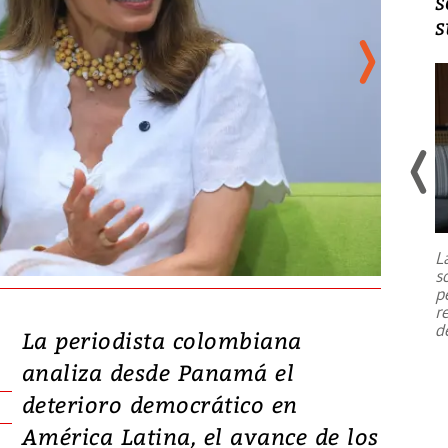
s
s
Un fuerte terremoto de magnitud
7,1 se registró este martes 28 de
julio en la prefectura de Kumamoto,
L
al sur de Japón, provocando una
s
emergencia de gran
...
p
r
d
La periodista colombiana
analiza desde Panamá el
deterioro democrático en
América Latina, el avance de los