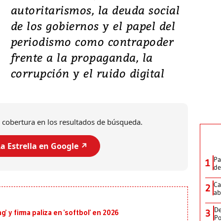
autoritarismos, la deuda social
de los gobiernos y el papel del
periodismo como contrapoder
frente a la propaganda, la
corrupción y el ruido digital
 cobertura en los resultados de búsqueda.
a Estrella en Google ↗️
Pa
1
de
Ca
2
ab
De
3
’ y firma paliza en ‘softbol’ en 2026
Po