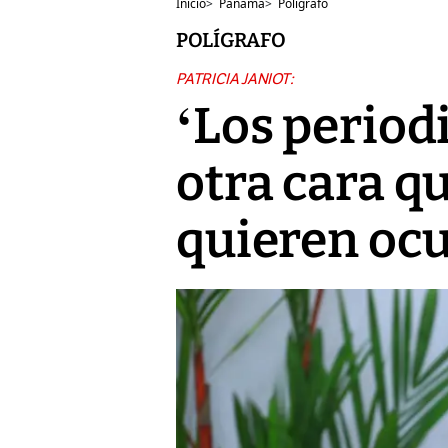
Inicio
>
Panamá
>
Polígrafo
POLÍGRAFO
PATRICIA JANIOT:
‘Los period
otra cara q
quieren ocu