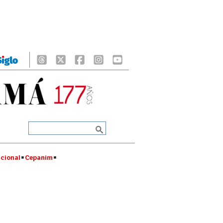
cional
Cepanim