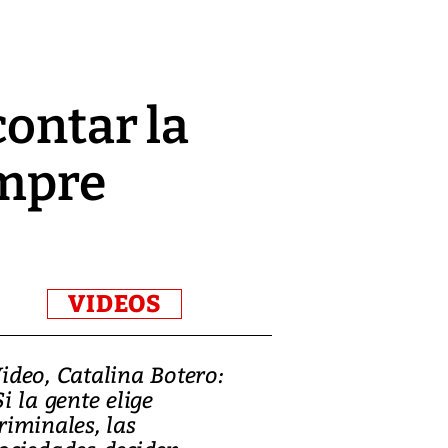
contar la
empre
VIDEOS
ideo, Catalina Botero:
Video: Lula la
Si la gente elige
candidatura 
riminales, las
promesas de i