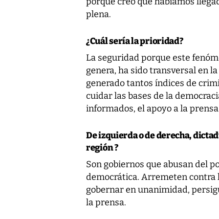
porque creo que habíamos llegad
plena.
¿Cuál sería la prioridad?
La seguridad porque este fenómen
genera, ha sido transversal en la
generado tantos índices de crim
cuidar las bases de la democraci
informados, el apoyo a la prensa l
De izquierda o de derecha, dicta
región ?
Son gobiernos que abusan del po
democrática. Arremeten contra la
gobernar en unanimidad, persigu
la prensa.