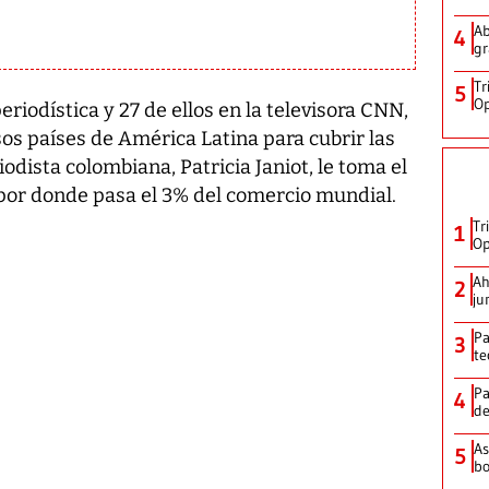
Ab
4
gr
Tr
5
Op
riodística y 27 de ellos en la televisora CNN,
sos países de América Latina para cubrir las
iodista colombiana, Patricia Janiot, le toma el
 por donde pasa el 3% del comercio mundial.
Tr
1
Op
Ah
2
ju
Pa
3
te
Pa
4
de
As
5
bo