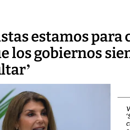
istas estamos para 
ue los gobiernos si
ltar’
Video, Japón: Terremoto
V
deja heridos y graves
‘
daños en Kumamoto
c