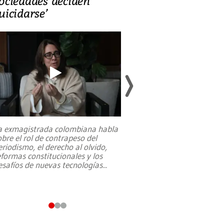
ociedades deciden
en defensa, ed
uicidarse’
tierras raras
a exmagistrada colombiana habla
Entre recuerdos y es
obre el rol de contrapeso del
referencias hacia sus
eriodismo, el derecho al olvido,
presidente de Brasil,
eformas constitucionales y los
da Silva, oficializó 
esafíos de nuevas tecnologías
...
candidatura
...