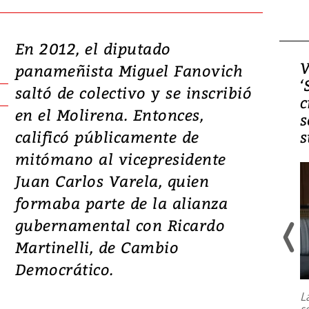
En 2012, el diputado
Video, Japón: Terremoto
V
panameñista Miguel Fanovich
deja heridos y graves
‘
saltó de colectivo y se inscribió
daños en Kumamoto
c
en el Molirena. Entonces,
s
calificó públicamente de
s
mitómano al vicepresidente
Juan Carlos Varela, quien
formaba parte de la alianza
gubernamental con Ricardo
Martinelli, de Cambio
Un fuerte terremoto de magnitud
Democrático.
7,1 se registró este martes 28 de
julio en la prefectura de Kumamoto,
L
al sur de Japón, provocando una
s