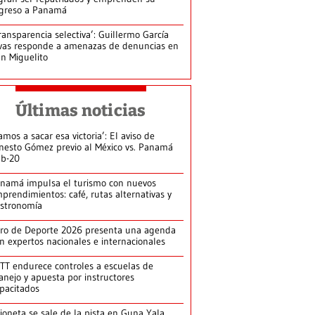
greso a Panamá
ransparencia selectiva’: Guillermo García
vas responde a amenazas de denuncias en
n Miguelito
Últimas noticias
amos a sacar esa victoria’: El aviso de
nesto Gómez previo al México vs. Panamá
b-20
namá impulsa el turismo con nuevos
prendimientos: café, rutas alternativas y
stronomía
ro de Deporte 2026 presenta una agenda
n expertos nacionales e internacionales
TT endurece controles a escuelas de
nejo y apuesta por instructores
pacitados
ioneta se sale de la pista en Guna Yala