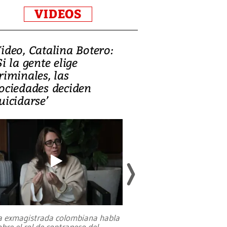
VIDEOS
ideo, Catalina Botero:
Video: Lula la
Si la gente elige
candidatura 
riminales, las
promesas de i
ociedades deciden
en defensa, ed
uicidarse’
tierras raras
a exmagistrada colombiana habla
Entre recuerdos y es
obre el rol de contrapeso del
referencias hacia sus