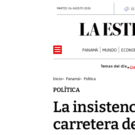
MARTES 04 AGOSTO 2026
32
PANAMÁ
MUNDO
ECONO
Úl
Inicio
>
Panamá
>
Política
POLÍTICA
La insisten
carretera d