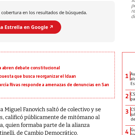
emergencia de gran
...
p
r
 cobertura en los resultados de búsqueda.
d
a Estrella en Google ↗️
 abren debate constitucional
Au
1
opuesta que busca reorganizar el Idaan
al
Es
 García Rivas responde a amenazas de denuncias en San
CS
2
pa
 Miguel Fanovich saltó de colectivo y se
CS
3
ju
es, calificó públicamente de mitómano al
de
a, quien formaba parte de la alianza
Gu
4
inelli, de Cambio Democrático.
lo