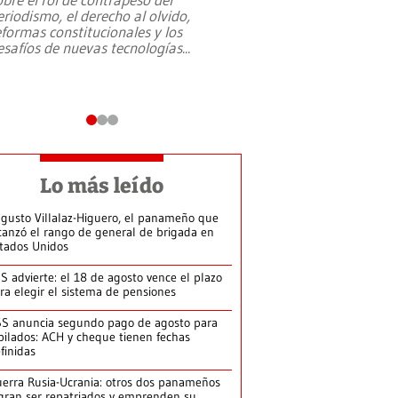
eriodismo, el derecho al olvido,
presidente de Brasil,
eformas constitucionales y los
da Silva, oficializó 
esafíos de nuevas tecnologías
...
candidatura
...
Lo más leído
gusto Villalaz-Higuero, el panameño que
canzó el rango de general de brigada en
tados Unidos
S advierte: el 18 de agosto vence el plazo
ra elegir el sistema de pensiones
S anuncia segundo pago de agosto para
bilados: ACH y cheque tienen fechas
finidas
erra Rusia-Ucrania: otros dos panameños
gran ser repatriados y emprenden su