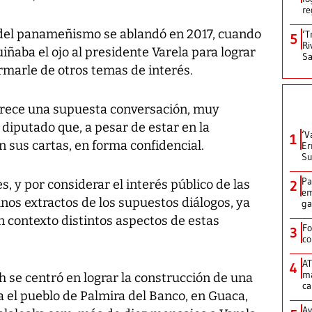
re
va del panameñismo se ablandó en 2017, cuando
‘T
5
Ri
uiñaba el ojo al presidente Varela para lograr
Sa
ormarle de otros temas de interés.
rece una supuesta conversación, muy
 diputado que, a pesar de estar en la
‘V
1
n sus cartas, en forma confidencial.
Er
Su
Pa
s, y por considerar el interés público de las
2
em
nos extractos de los supuestos diálogos, ya
ga
n contexto distintos aspectos de estas
Fo
3
co
AT
4
ma
h se centró en lograr la construcción de una
ca
a el pueblo de Palmira del Banco, en Guaca,
Av