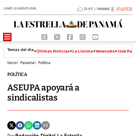
LUNES 10 AGOSTO 2026
25.6°C | PANAMÁ
Últimas Noticias
La Llorona
Venezuela
José Raúl
Inicio
>
Panamá
>
Política
POLÍTICA
ASEUPA apoyará a
sindicalistas