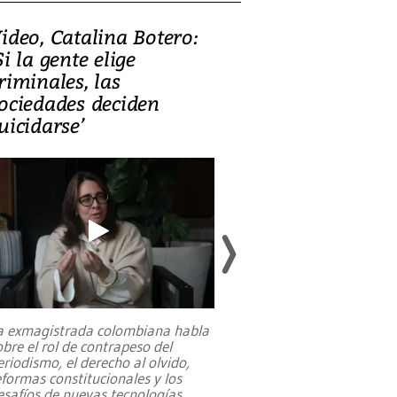
ideo, Catalina Botero:
Video: Lula la
Si la gente elige
candidatura 
riminales, las
promesas de i
ociedades deciden
en defensa, ed
uicidarse’
tierras raras
a exmagistrada colombiana habla
Entre recuerdos y es
obre el rol de contrapeso del
referencias hacia sus
eriodismo, el derecho al olvido,
presidente de Brasil,
eformas constitucionales y los
da Silva, oficializó 
esafíos de nuevas tecnologías
...
candidatura
...