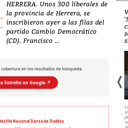
HERRERA. Unos 300 liberales de
Video, Japón: Terremoto
V
la provincia de Herrera, se
deja heridos y graves
‘
inscribieron ayer a las filas del
daños en Kumamoto
c
partido Cambio Democrático
s
(CD). Francisco ...
s
 cobertura en los resultados de búsqueda.
a Estrella en Google ↗️
Un fuerte terremoto de magnitud
7,1 se registró este martes 28 de
julio en la prefectura de Kumamoto,
L
al sur de Japón, provocando una
s
emergencia de gran
...
p
Desfile Nacional Danza de Diablos
r
d