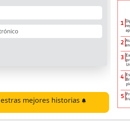
Di
1
re
ap
As
2
en
Ex
3
pr
Un
Es
4
Br
pl
Pr
5
estras mejores historias
tr