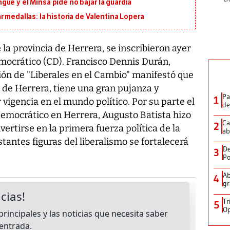
ue y el Minsa pide no bajar la guardia
 medallas: la historia de Valentina Lopera
a provincia de Herrera, se inscribieron ayer
emocrático (CD). Francisco Dennis Durán,
ión de "Liberales en el Cambio" manifestó que
ia de Herrera, tiene una gran pujanza y
Pa
1
vigencia en el mundo político. Por su parte el
de
emocrático en Herrera, Augusto Batista hizo
Ca
2
vertirse en la primera fuerza política de la
ab
stantes figuras del liberalismo se fortalecerá
De
3
Po
Ab
4
gr
Tr
5
Op