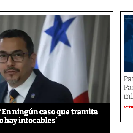
Pa
Pa
mi
POLÍT
‘En ningún caso que tramita
o hay intocables’