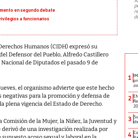
emergencia de gran
...
p
lamento en segundo debate
r
d
rivilegios a funcionarios
 Derechos Humanos (CIDH) expresó su
del Defensor del Pueblo, Alfredo Castillero
 Nacional de Diputados el pasado 9 de
IM
1
pr
zo
ueves, el organismo advierte que este hecho
 negativas para la promoción y defensa de
EN
2
Re
a plena vigencia del Estado de Derecho.
2
Su
3
a Comisión de la Mujer, la Niñez, la Juventud y
di
e derivó de una investigación realizada por
Co
4
e
supuesto acoso sexual y laboral en la
Pa