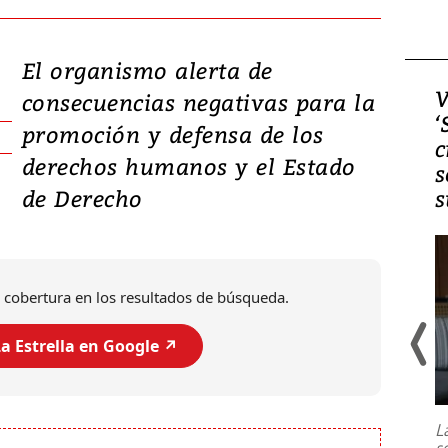
El organismo alerta de
Video, Japón: Terremoto
V
consecuencias negativas para la
deja heridos y graves
‘
promoción y defensa de los
daños en Kumamoto
c
derechos humanos y el Estado
s
de Derecho
s
 cobertura en los resultados de búsqueda.
a Estrella en Google ↗️
Un fuerte terremoto de magnitud
7,1 se registró este martes 28 de
julio en la prefectura de Kumamoto,
L
al sur de Japón, provocando una
s