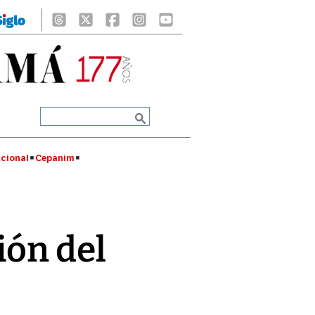
cional
Cepanim
ión del