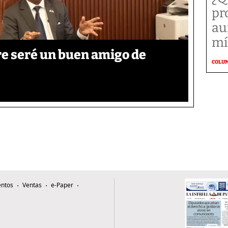
pr
au
mí
re seré un buen amigo de
COLU
ntos
Ventas
e-Paper