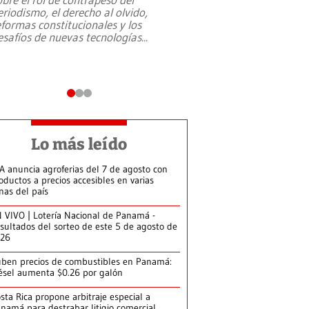
eriodismo, el derecho al olvido,
presidente de Brasil,
eformas constitucionales y los
da Silva, oficializó 
esafíos de nuevas tecnologías
...
candidatura
...
Lo más leído
A anuncia agroferias del 7 de agosto con
oductos a precios accesibles en varias
nas del país
 VIVO | Lotería Nacional de Panamá -
sultados del sorteo de este 5 de agosto de
026
ben precios de combustibles en Panamá:
ésel aumenta $0.26 por galón
sta Rica propone arbitraje especial a
namá para destrabar litigio comercial