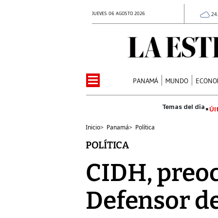
JUEVES 06 AGOSTO 2026
24
PANAMÁ
MUNDO
ECONO
Úl
Inicio
>
Panamá
>
Política
POLÍTICA
CIDH, preoc
Defensor de