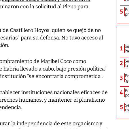
rminaron con la solicitud al Pleno para
Pr
5
pr
a de Castillero Hoyos, quien se quejó de no
cesarias" para su defensa. No tuvo acceso al
ión.
Su
1
P
nombramiento de Maribel Coco como
Se
2
la
 habría llevado a cabo, bajo presión política"
 institución "se encontraría comprometida".
Po
3
‘g
Pr
4
ablecer instituciones nacionales eficaces de
po
derechos humanos, y mantener el pluralismo
Se
5
endencia.
co
urar la independencia de este organismo y