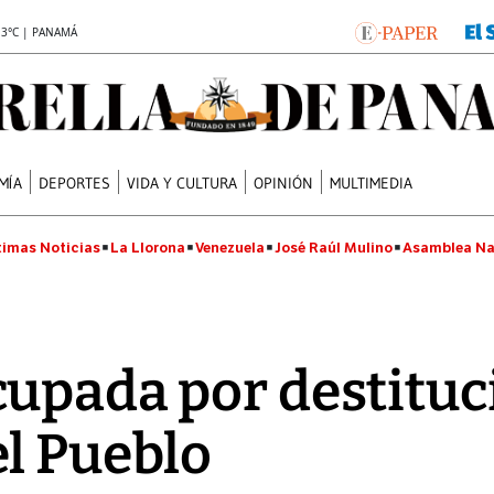
.3°C | PANAMÁ
MÍA
DEPORTES
VIDA Y CULTURA
OPINIÓN
MULTIMEDIA
timas Noticias
La Llorona
Venezuela
José Raúl Mulino
Asamblea Na
upada por destituc
l Pueblo