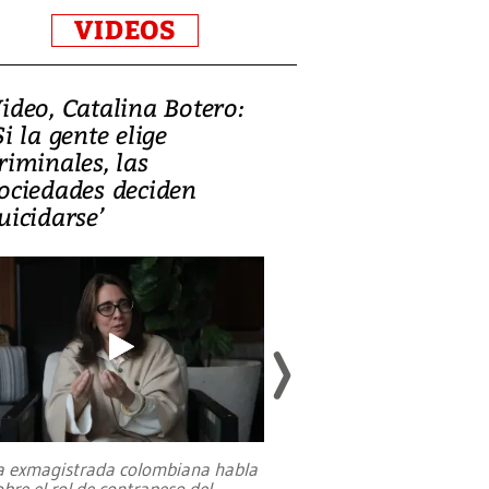
VIDEOS
ideo, Catalina Botero:
Video: Lula la
Si la gente elige
candidatura 
riminales, las
promesas de i
ociedades deciden
en defensa, ed
uicidarse’
tierras raras
a exmagistrada colombiana habla
Entre recuerdos y es
obre el rol de contrapeso del
referencias hacia sus