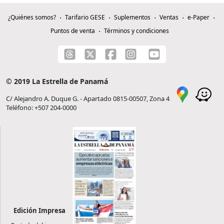
¿Quiénes somos?
Tarifario GESE
Suplementos
Ventas
e-Paper
Puntos de venta
Términos y condiciones
© 2019 La Estrella de Panamá
C/ Alejandro A. Duque G. - Apartado 0815-00507, Zona 4
Teléfono: +507 204-0000
Edición Impresa