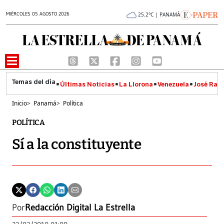
MIÉRCOLES 05 AGOSTO 2026
25.2°C | PANAMÁ
Últimas Noticias
La Llorona
Venezuela
José Raúl
Inicio
>
Panamá
>
Política
POLÍTICA
Sí a la constituyente
Por
Redacción Digital La Estrella